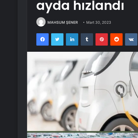
ayda hızlandı
MAHSUM ŞENER
Mart 30, 2023
Facebook
Twitter
LinkedIn
Tumblr
Pinterest
Reddit