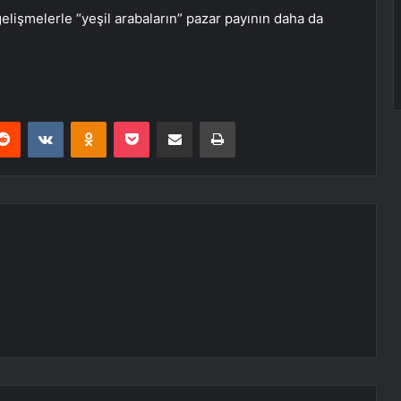
lişmelerle “yeşil arabaların” pazar payının daha da
erest
Reddit
VKontakte
Odnoklassniki
Pocket
E-Posta ile paylaş
Yazdır