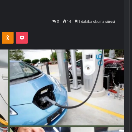
0
14
1 dakika okuma süresi
VKontakte
Odnoklassniki
Pocket