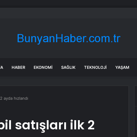
telefon dolandırıcılarına 100 milyon euro kaptırdı
FA
HABER
EKONOMI
SAĞLIK
TEKNOLOJI
YAŞAM
k 2 ayda hızlandı
l satışları ilk 2