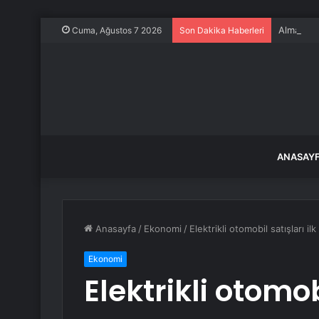
Almanlar 
Cuma, Ağustos 7 2026
Son Dakika Haberleri
ANASAY
Anasayfa
/
Ekonomi
/
Elektrikli otomobil satışları il
Ekonomi
Elektrikli otomobi