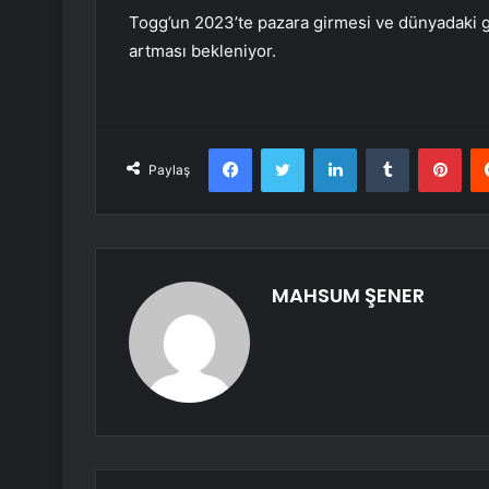
Togg’un 2023’te pazara girmesi ve dünyadaki ge
artması bekleniyor.
Facebook
Twitter
LinkedIn
Tumblr
Pint
Paylaş
MAHSUM ŞENER