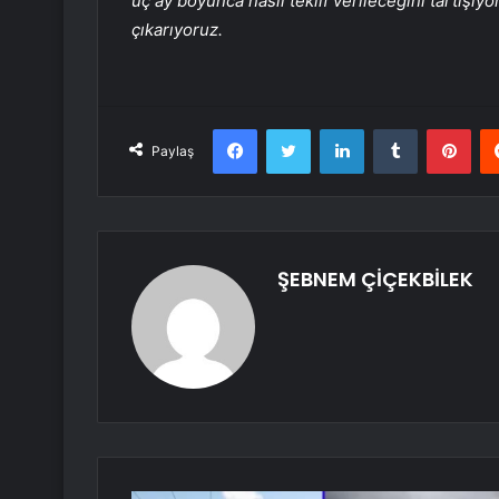
üç ay boyunca nasıl teklif verileceğini tartışıy
çıkarıyoruz.
Facebook
Twitter
LinkedIn
Tumblr
Pint
Paylaş
ŞEBNEM ÇİÇEKBİLEK