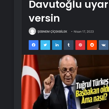
Davutoğlu uyarı
versin
ŞEBNEM ÇİÇEKBİLEK
Nisan 17, 2023
Facebook
Twitter
LinkedIn
Tumblr
Pinterest
Reddit