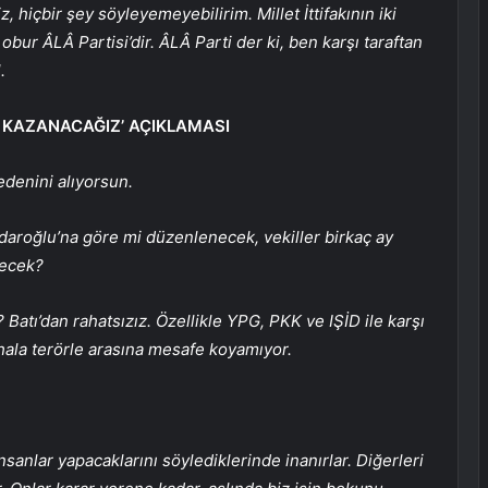
 hiçbir şey söyleyemeyebilirim. Millet İttifakının iki
bur ÂLÂ Partisi’dir. ÂLÂ Parti der ki, ben karşı taraftan
.
Ü KAZANACAĞIZ’ AÇIKLAMASI
Bedenini alıyorsun.
çdaroğlu’na göre mi düzenlenecek, vekiller birkaç ay
necek?
Batı’dan rahatsızız. Özellikle YPG, PKK ve IŞİD ile karşı
 hala terörle arasına mesafe koyamıyor.
sanlar yapacaklarını söylediklerinde inanırlar. Diğerleri