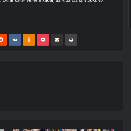
or. Onlar karar verene kadar, aslında biz işin bokunu
erest
Reddit
VKontakte
Odnoklassniki
Pocket
E-Posta ile paylaş
Yazdır