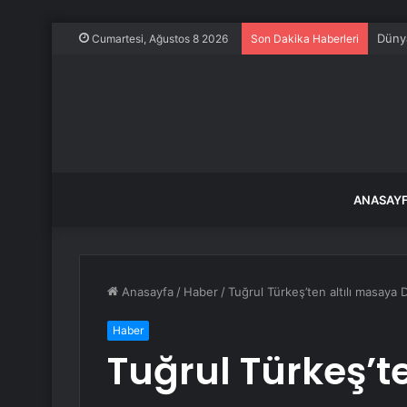
İstan
Cumartesi, Ağustos 8 2026
Son Dakika Haberleri
ANASAY
Anasayfa
/
Haber
/
Tuğrul Türkeş’ten altılı masaya D
Haber
Tuğrul Türkeş’t