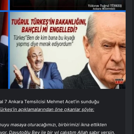
anal 7 Ankara Temsilcisi Mehmet Acet’in sunduğu
ürkeş’in açıklamalarından öne çıkanlar şöyle:
yu masaya oturacağımızı, birbirimizi ikna ettikten
 Davutoğlu Bey ile bir yıl çalıştım Allah sabır versin.