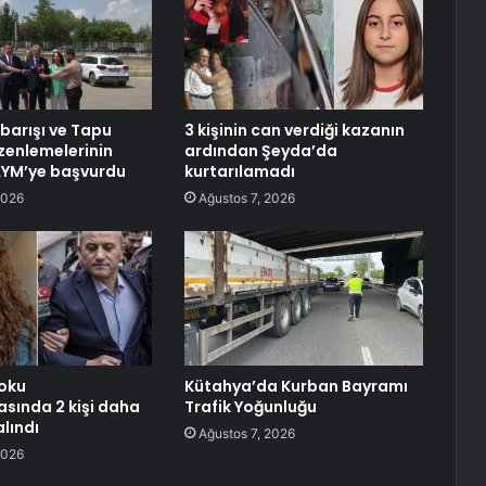
 barışı ve Tapu
3 kişinin can verdiği kazanın
enlemelerinin
ardından Şeyda’da
 AYM’ye başvurdu
kurtarılamadı
2026
Ağustos 7, 2026
oku
Kütahya’da Kurban Bayramı
sında 2 kişi daha
Trafik Yoğunluğu
lındı
Ağustos 7, 2026
2026