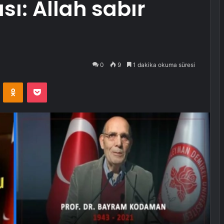
sı: Allah sabır
0
9
1 dakika okuma süresi
VKontakte
Odnoklassniki
Pocket