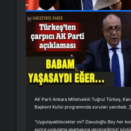
AK Parti Ankara Milletvekili Tuğrul Türkeş, K
Başkent Kulisi programında soruları yanıtladı.
T
“Uygulayabilecekler mi? Davutoğlu Bey her konu
sonra uygulama aşamasına geçeceğimizi söylüyor.