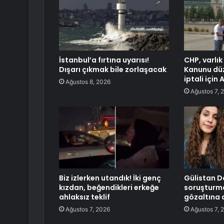
İstanbul’a fırtına uyarısı!
CHP, varlık
Dışarı çıkmak bile zorlaşacak
Kanunu düz
iptali için
Ağustos 8, 2026
Ağustos 7, 
Biz izlerken utandık! İki genç
Gülistan D
kızdan, beğendikleri erkeğe
soruşturma
ahlaksız teklif
gözaltına a
Ağustos 7, 2026
Ağustos 7, 