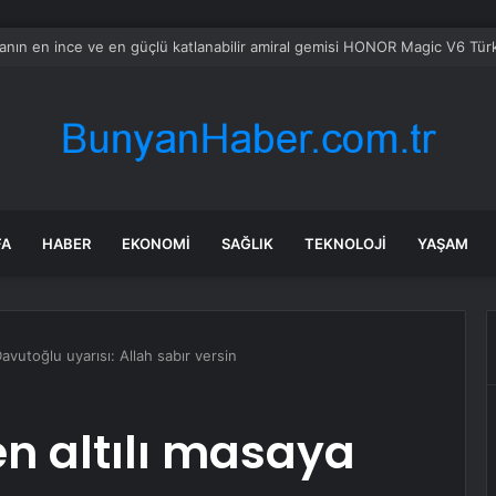
bul’da market ve bakkallarda yeni uygulama devreye girdi
FA
HABER
EKONOMI
SAĞLIK
TEKNOLOJI
YAŞAM
avutoğlu uyarısı: Allah sabır versin
en altılı masaya