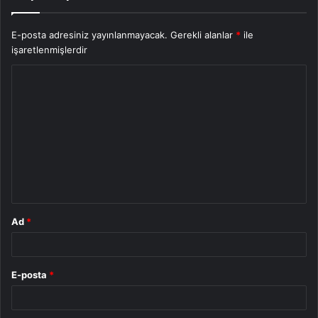
E-posta adresiniz yayınlanmayacak.
Gerekli alanlar
*
ile
işaretlenmişlerdir
Y
o
r
u
m
*
Ad
*
E-posta
*