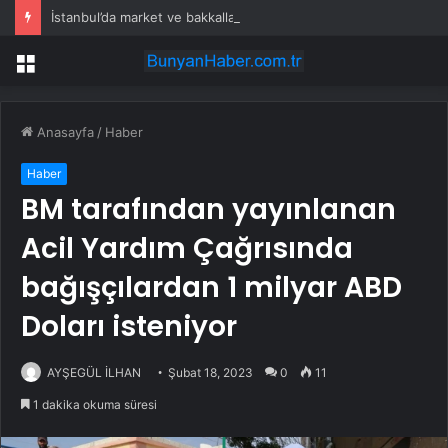
İstanbul’da market ve bakkallarda yeni uygulama devreye girdi
Menü
Anasayfa
/
Haber
Haber
BM tarafından yayınlanan
Acil Yardım Çağrısında
bağışçılardan 1 milyar ABD
Doları isteniyor
AYŞEGÜL İLHAN
Şubat 18, 2023
0
11
1 dakika okuma süresi