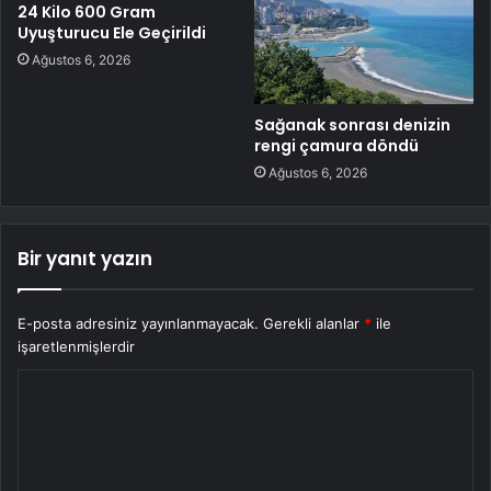
24 Kilo 600 Gram
Uyuşturucu Ele Geçirildi
Ağustos 6, 2026
Sağanak sonrası denizin
rengi çamura döndü
Ağustos 6, 2026
Bir yanıt yazın
E-posta adresiniz yayınlanmayacak.
Gerekli alanlar
*
ile
işaretlenmişlerdir
Y
o
r
u