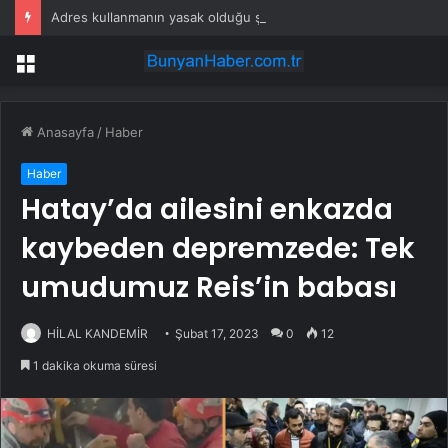
Adres kullanmanın yasak olduğu şehir: Ambulans yolu bulamıyor, kargo gitmiyor
Menü
Anasayfa
/
Haber
Haber
Hatay’da ailesini enkazda
kaybeden depremzede: Tek
umudumuz Reis’in babası
HİLAL KANDEMİR
Şubat 17, 2023
0
12
1 dakika okuma süresi