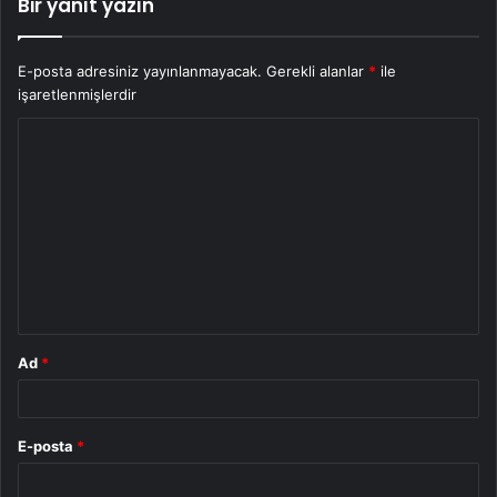
Bir yanıt yazın
E-posta adresiniz yayınlanmayacak.
Gerekli alanlar
*
ile
işaretlenmişlerdir
Y
o
r
u
m
*
Ad
*
E-posta
*