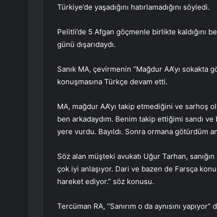
Türkiye’de yaşadığını hatırlamadığını söyledi.
Pelitli’de 5 Afgan göçmenle birlikte kaldığını b
günü dışarıdaydı.
Sanık MA, çevirmenin “Mağdur AA’yı sokakta gö
konuşmasına Türkçe devam etti.
MA, mağdur AA’yı takip etmediğini ve sarhoş o
ben arkadaydım. Benim takip ettiğimi sandı ve ba
yere vurdu. Bayıldı. Sonra ormana götürdüm a
Söz alan müşteki avukatı Uğur Tarhan, sanığın T
çok iyi anlaşıyor. Dari ve bazen de Farsça kon
hareket ediyor.” söz konusu.
Tercüman RA, “Sanırım o da aynısını yapıyor” de