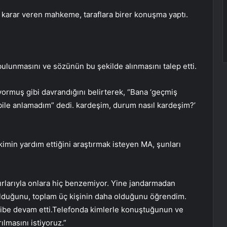
arar veren mahkeme, taraflara birer konuşma yaptı.
bulunmasını ve sözünün bu şekilde alınmasını talep etti.
rmuş gibi davrandığını belirterek, “Bana ‘geçmiş
bile anlamadım” dedi. kardeşim, durum nasıl kardeşim?’
kimin yardım ettiğini araştırmak isteyen MA, şunları
vırlarıyla onlara hiç benzemiyor. Yine jandarmadan
 olduğunu, toplam üç kişinin daha olduğunu öğrendim.
takibe devam etti.Telefonda kimlerle konuştuğunun ve
ılmasını istiyoruz.”