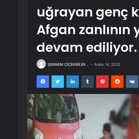
uğrayan genç kı
Afgan zanlının
devam ediliyor.
ŞEBNEM ÇİÇEKBİLEK
Aralık 14, 2022
Facebook
Twitter
LinkedIn
Tumblr
Pinterest
Reddit