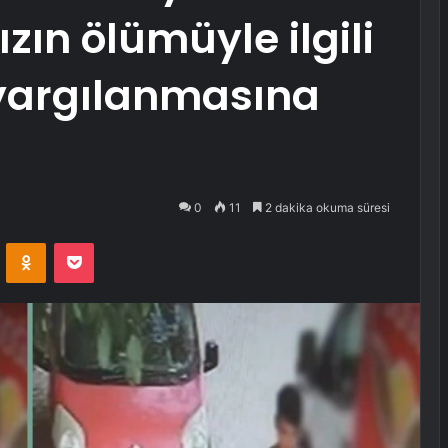
zın ölümüyle ilgili
 yargılanmasına
0
11
2 dakika okuma süresi
VKontakte
Odnoklassniki
Pocket