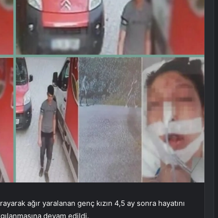
rayarak ağır yaralanan genç kızın 4,5 ay sonra hayatını
argılanmasına devam edildi.