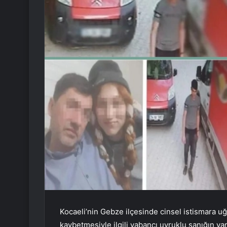
Kocaeli’nin Gebze ilçesinde cinsel istismara uğ
kaybetmesiyle ilgili yabancı uyruklu sanığın y