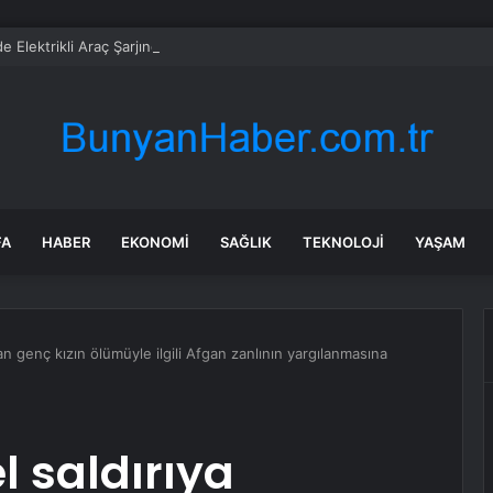
’de Elektrikli Araç Şarjında KDV İndirimi: Tasarruf Vaadi Tartışmalı
FA
HABER
EKONOMI
SAĞLIK
TEKNOLOJI
YAŞAM
an genç kızın ölümüyle ilgili Afgan zanlının yargılanmasına
l saldırıya