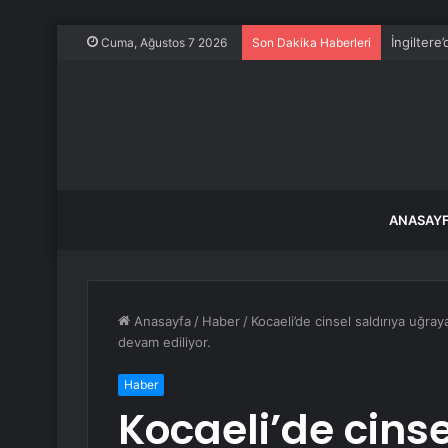
İngiltere
Cuma, Ağustos 7 2026
Son Dakika Haberleri
ANASAY
Anasayfa
/
Haber
/
Kocaeli’de cinsel saldırıya uğray
devam ediliyor.
Haber
Kocaeli’de cinse