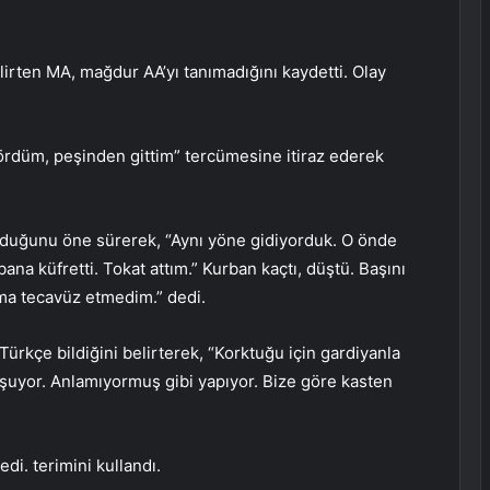
elirten MA, mağdur AA’yı tanımadığını kaydetti. Olay
rdüm, peşinden gittim” tercümesine itiraz ederek
lduğunu öne sürerek, “Aynı yöne gidiyorduk. O önde
na küfretti. Tokat attım.” Kurban kaçtı, düştü. Başını
ma tecavüz etmedim.” dedi.
ürkçe bildiğini belirterek, “Korktuğu için gardiyanla
uşuyor. Anlamıyormuş gibi yapıyor. Bize göre kasten
di. terimini kullandı.