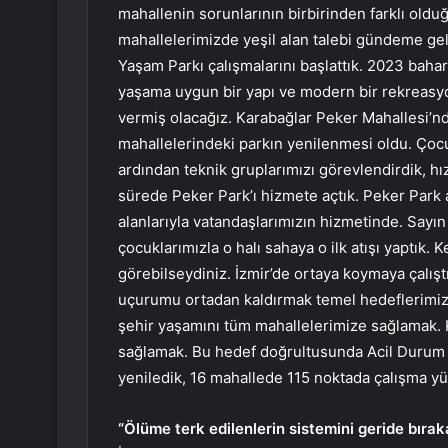
mahallenin sorunlarının birbirinden farklı oldu
mahallelerimizde yeşil alan talebi gündeme ge
Yaşam Parkı çalışmalarını başlattık. 2023 baha
yaşama uygun bir yapı ve modern bir rekreasyon 
vermiş olacağız. Karabağlar Peker Mahallesi’n
mahallelerindeki parkın yenilenmesi oldu. Çocuk
ardından teknik gruplarımızı görevlendirdik, hı
sürede Peker Park’ı hizmete açtık. Peker Park 
alanlarıyla vatandaşlarımızın hizmetinde. Sayı
çocuklarımızla o halı sahaya o ilk atışı yaptık. 
görebilseydiniz. İzmir’de ortaya koymaya çalıştığ
uçurumu ortadan kaldırmak temel hedeflerimizden
şehir yaşamını tüm mahallelerimize sağlamak. Kı
sağlamak. Bu hedef doğrultusunda Acil Durum 
yeniledik, 16 mahallede 115 noktada çalışma yü
“Ölüme terk edilenlerin sistemini geride bıra