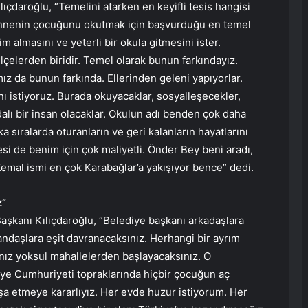
daroğlu, “Temelini atarken en keyifli tesis hangisi
 annenin çocuğunu okutmak için başvurduğu en temel
 almasını ve yeterli bir okula gitmesini ister.
lçelerden biridir. Temel olarak bunun farkındayız.
z da bunun farkında. Ellerinden geleni yapıyorlar.
nı istiyoruz. Burada okuyacaklar, sosyalleşecekler,
alı bir insan olacaklar. Okulun adı benden çok daha
 sıralarda oturanların ve geri kalanların hayatlarını
si de benim için çok maliyetli. Önder Bey beni aradı,
emal ismi en çok Karabağlar’a yakışıyor bence” dedi.
z”
aşkanı Kılıçdaroğlu, “Belediye başkanı arkadaşlara
ndaşlara eşit davranacaksınız. Herhangi bir ayrım
nız yoksul mahallelerden başlayacaksınız. O
kiye Cumhuriyeti topraklarında hiçbir çocuğun aç
nşa etmeye kararlıyız. Her evde huzur istiyorum. Her