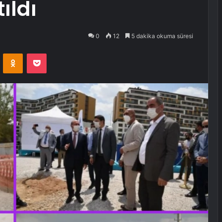
ıldı
0
12
5 dakika okuma süresi
VKontakte
Odnoklassniki
Pocket