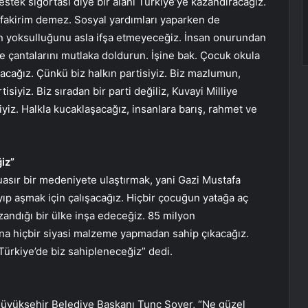
destek sigortası diye bir alanı Türkiye’ye kazandıracağız.
a fakirim demez. Sosyal yardımları yaparken de
n yoksulluğunu asla ifşa etmeyeceğiz. İnsan onurundan
e çantalarını mutlaka doldurun. İşine bak. Çocuk okula
acağız. Çünkü biz halkın partisiyiz. Biz mazlumun,
iyiz. Biz sıradan bir parti değiliz, Kuvayi Milliye
tiyiz. Halkla kucaklaşacağız, insanlara barış, rahmet ve
iz”
asır bir medeniyete ulaştırmak, yani Gazi Mustafa
ıp aşmak için çalışacağız. Hiçbir çocuğun yatağa aç
zandığı bir ülke inşa edeceğiz. 85 milyon
ına hiçbir siyasi malzeme yapmadan sahip çıkacağız.
ürkiye’de biz sahipleneceğiz” dedi.
 Büyükşehir Belediye Başkanı Tunç Soyer, “Ne güzel