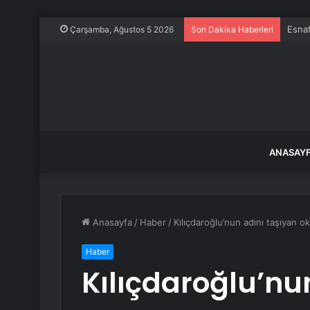
Esnaf
Çarşamba, Ağustos 5 2026
Son Dakika Haberleri
ANASAY
Anasayfa
/
Haber
/
Kılıçdaroğlu’nun adını taşıyan ok
Haber
Kılıçdaroğlu’nu