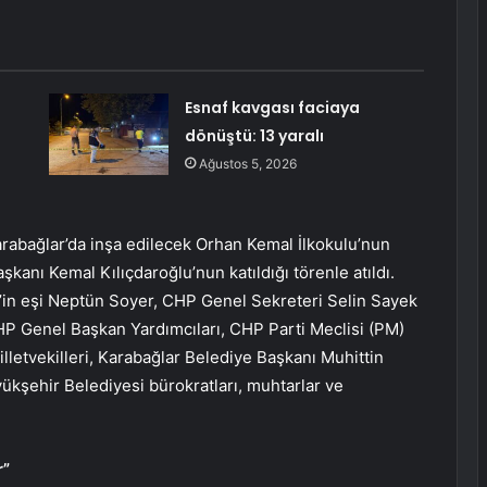
Esnaf kavgası faciaya
dönüştü: 13 yaralı
Ağustos 5, 2026
arabağlar’da inşa edilecek Orhan Kemal İlkokulu’nun
kanı Kemal Kılıçdaroğlu’nun katıldığı törenle atıldı.
’in eşi Neptün Soyer, CHP Genel Sekreteri Selin Sayek
HP Genel Başkan Yardımcıları, CHP Parti Meclisi (PM)
lletvekilleri, Karabağlar Belediye Başkanı Muhittin
yükşehir Belediyesi bürokratları, muhtarlar ve
r”