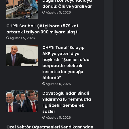
Düğün konvoyu faciaya
döndü: Ölü ve yaralı var
Ağustos 5, 2026
CHP’li Sarıbal: Çiftçi borcu 579 kat
artarak 1 trilyon 390 milyara ulaştı
Ağustos 5, 2026
CHP’li Tanal ‘Bu ayıp
AKP’ye yeter’ diye
haykırdı: “Şanlıurfa’da
beş saatlik elektrik
kesintisi bir çocuğu
öldürdü”
Ağustos 5, 2026
Davutoğlu’ndan Binali
Yıldırım’a 15 Temmuz’la
ilgili zehir zemberek
sözler
Ağustos 5, 2026
Özel Sektör Öğretmenleri Sendikası’ndan