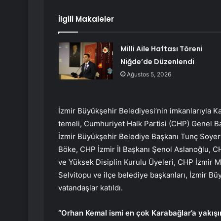
İlgili Makaleler
Milli Aile Haftası Töreni
Niğde’de Düzenlendi
Ağustos 5, 2026
İzmir Büyükşehir Belediyesi’nin imkanlarıyla K
temeli, Cumhuriyet Halk Partisi (CHP) Genel Baş
İzmir Büyükşehir Belediye Başkanı Tunç Soyer
Böke, CHP İzmir İl Başkanı Şenol Aslanoğlu, C
ve Yüksek Disiplin Kurulu Üyeleri, CHP İzmir Mi
Selvitopu ve ilçe belediye başkanları, İzmir Bü
vatandaşlar katıldı.
“Orhan Kemal ismi en çok Karabağlar’a yakışı