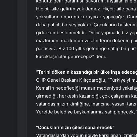
konutta gelir garantisi istiyorum. İnşallah aile 
Hiç bir aile gelirim yok demez. Hiçbir aile ban
yoksulların onurunu koruyarak yapacağız. Onu
daha pahalı bir şey yoktur. Çocukların beslenm
giderken beslenmelidir. Onlar yapmadı, biz yap
mazlumun, mazlumun ve alın terini dökenin partis
partisiyiz. Biz 100 yıllık geleneğe sahip bir par
kucaklaşmalar getireceğiz” dedi.
“Terini dökenin kazandığı bir ülke inşa edeceğ
CHP Genel Başkanı Kılıçdaroğlu, “Türkiye’yi mu
Kemal’in hedeflediği muasır medeniyeti yakalay
girmediği, herkesin kazandığı, çok çalışanın ka
vatandaşımızın kimliğine, inancına, yaşam tarz
Yerelde belediye başkanlarımız sahiplenecek, T
“Çocuklarımızın çilesi sona erecek”
Vatandaşlardan yoğun ilgiyle karşılanan İzmir