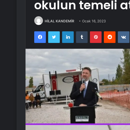
okulun temeli at
HİLAL KANDEMİR
Ocak 16, 2023
Facebook
Twitter
LinkedIn
Tumblr
Pinterest
Reddit