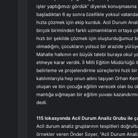
işler yaptığımızı gördük” diyerek konuşmasına
başladıktan 6 ay sonra özellikle yoksul vatanda
hızla çözmek için ekip kurduk. Acil Durum Anal
birçok biriminden farklı uzmanlıkların ortaya çı
hızlı bir şekilde çözmek için oluşturduğumuz bu
olmadığını, çocukların yolsuz bir arazide yürüye
Mahalle halkının en büyük talebi buraya okul y
etmeye karar verdik. İl Milli Eğitim Müdürlüğü 
belirleme ve projelendirme süreçlerini hızlı b
katılımlarıyla hep onun adını taşıyan Orhan Kem
oluşan ve bin çocuğa eğitim verecek olan bu ok
mantığa sığmayan bir eğitim yuvası kazandırmış
dedi.
115 lokasyonda Acil Durum Analiz Grubu ile ça
Acil durum analiz gruplarının tespitleri doğru
örnekler veren Önder Soyer, “Acil Durum Anali