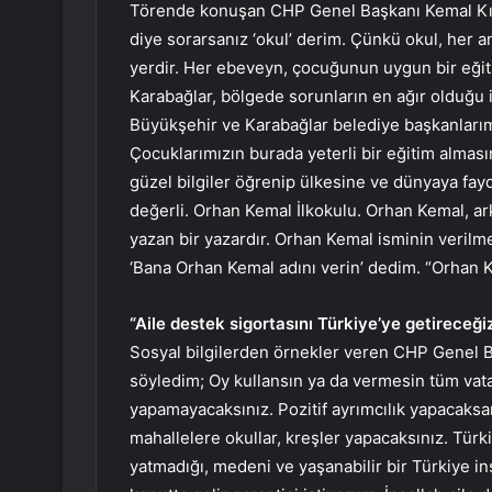
Törende konuşan CHP Genel Başkanı Kemal Kılıç
diye sorarsanız ‘okul’ derim. Çünkü okul, her
yerdir. Her ebeveyn, çocuğunun uygun bir eğitim
Karabağlar, bölgede sorunların en ağır olduğu i
Büyükşehir ve Karabağlar belediye başkanlarımı
Çocuklarımızın burada yeterli bir eğitim alması
güzel bilgiler öğrenip ülkesine ve dünyaya fayd
değerli. Orhan Kemal İlkokulu. Orhan Kemal, arka
yazan bir yazardır. Orhan Kemal isminin verilme
‘Bana Orhan Kemal adını verin’ dedim. “Orhan K
“Aile destek sigortasını Türkiye’ye getireceği
Sosyal bilgilerden örnekler veren CHP Genel B
söyledim; Oy kullansın ya da vermesin tüm vata
yapamayacaksınız. Pozitif ayrımcılık yapacaksa
mahallelere okullar, kreşler yapacaksınız. Tür
yatmadığı, medeni ve yaşanabilir bir Türkiye i