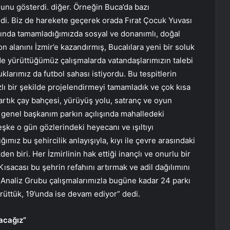
ğunu gösterdi. diğer. Örneğin Buca’da bazı
ldi. Biz de harekete geçerek orada Fırat Çocuk Yuvası
rında tamamladığımızda sosyal ve donanımlı, doğal
alanını İzmir’e kazandırmış, Bucalılara yeni bir soluk
de yürüttüğümüz çalışmalarda vatandaşlarımızın talebi
larımız da futbol sahası istiyordu. Bu tespitlerin
zlı bir şekilde projelendirmeyi tamamladık ve çok kısa
artık çay bahçesi, yürüyüş yolu, satranç ve oyun
n genel başkanım parkın açılışında mahalledeki
Keşke o gün gözlerindeki heyecanı ve ışıltıyı
ımız bu şehircilik anlayışıyla, kıyı ile çevre arasındaki
 biri. Her İzmirlinin hak ettiği inançlı ve onurlu bir
sacası bu şehrin refahını artırmak ve adil dağılımını
Analiz Grubu çalışmalarımızla bugüne kadar 24 parkı
rüttük, 19’unda ise devam ediyor” dedi.
kacağız”