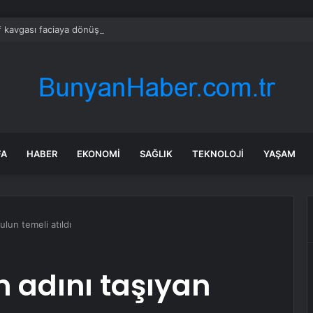
 kavgası faciaya dönüştü: 13 yaralı
FA
HABER
EKONOMI
SAĞLIK
TEKNOLOJI
YAŞAM
ulun temeli atıldı
n adını taşıyan