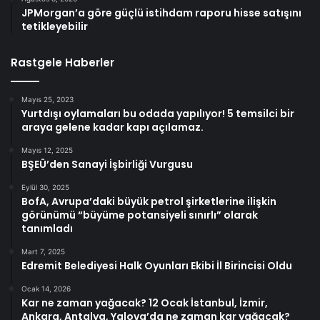
JPMorgan’a göre güçlü istihdam raporu hisse satışını
tetikleyebilir
Rastgele Haberler
Mayıs 25, 2023
Yurtdışı oylamaları bu odada yapılıyor! 5 temsilci bir
araya gelene kadar kapı açılamaz.
Mayıs 12, 2025
BŞEÜ’den Sanayi İşbirliği Vurgusu
Eylül 30, 2025
BofA, Avrupa’daki büyük petrol şirketlerine ilişkin
görünümü “büyüme potansiyeli sınırlı” olarak
tanımladı
Mart 7, 2025
Edremit Belediyesi Halk Oyunları Ekibi İl Birincisi Oldu
Ocak 14, 2026
Kar ne zaman yağacak? 12 Ocak İstanbul, İzmir,
Ankara, Antalya, Yalova’da ne zaman kar yağacak?