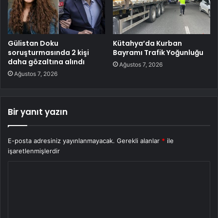
Gülistan Doku
Kütahya’da Kurban
soruşturmasında 2 kişi
Bayramı Trafik Yoğunluğu
daha gözaltına alındı
Ağustos 7, 2026
Ağustos 7, 2026
Bir yanıt yazın
E-posta adresiniz yayınlanmayacak.
Gerekli alanlar
*
ile
işaretlenmişlerdir
Y
o
r
u