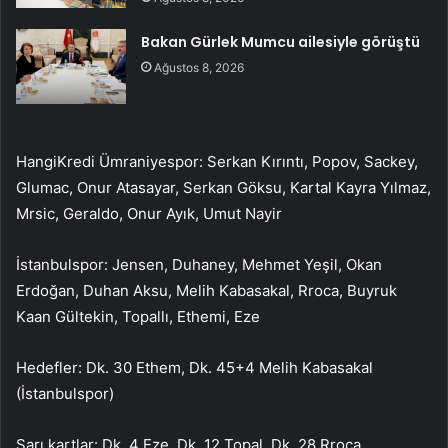
Bakan Gürlek Mumcu ailesiyle görüştü
Ağustos 8, 2026
HangiKredi Ümraniyespor: Serkan Kırıntı, Popov, Sackey,
Glumac, Onur Atasayar, Serkan Göksu, Kartal Kayra Yılmaz,
Mrsic, Geraldo, Onur Ayık, Umut Nayir
İstanbulspor: Jensen, Duhaney, Mehmet Yeşil, Okan
Erdoğan, Duhan Aksu, Melih Kabasakal, Rroca, Buyruk
Kaan Gültekin, Topallı, Ethemi, Eze
Hedefler: Dk. 30 Ethem, Dk. 45+4 Melih Kabasakal
(İstanbulspor)
Sarı kartlar: Dk. 4 Eze, Dk. 12 Topal, Dk. 28 Rroca