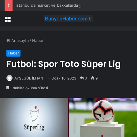
İstanbul’da market ve bakkallarda yeni uygulama devreye girdi
Menü
Anasayfa
/
Haber
Haber
Futbol: Spor Toto Süper Lig
AYŞEGÜL İLHAN
Ocak 16, 2023
0
9
1 dakika okuma süresi