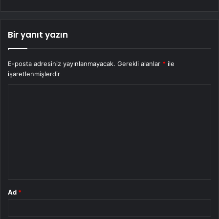
Bir yanıt yazın
E-posta adresiniz yayınlanmayacak.
Gerekli alanlar
*
ile
işaretlenmişlerdir
Y
o
r
u
m
*
Ad
*