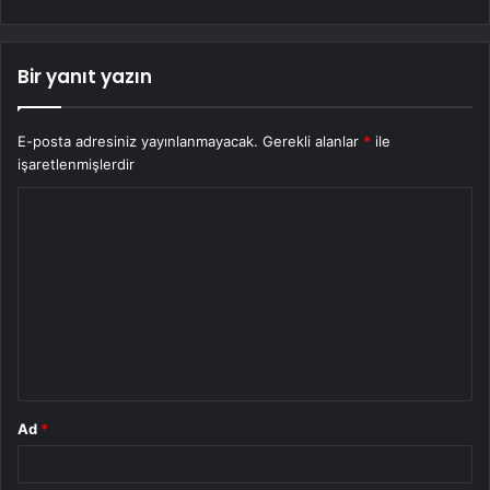
Bir yanıt yazın
E-posta adresiniz yayınlanmayacak.
Gerekli alanlar
*
ile
işaretlenmişlerdir
Y
o
r
u
m
*
Ad
*