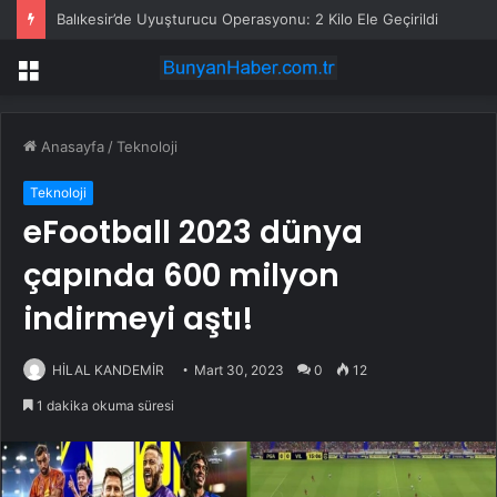
Balıkesir’de Uyuşturucu Operasyonu: 2 Kilo Ele Geçirildi
Menü
Anasayfa
/
Teknoloji
Teknoloji
eFootball 2023 dünya
çapında 600 milyon
indirmeyi aştı!
HİLAL KANDEMİR
Mart 30, 2023
0
12
1 dakika okuma süresi