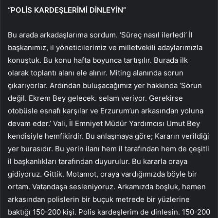
“POLİS KARDEŞLERİMİ DİNLEYİN”
Bu arada arkadaşlarıma sordum. ‘Süreç nasıl ilerledi’ İl
başkanımız, il yöneticilerimiz ve milletvekili adaylarımızla
konuştuk. Bu konu hafta boyunca tartışılır. Burada ilk
olarak toplantı alanı ele alınır. Miting alanında sorun
çıkarıyorlar. Ardından buluşacağımız yer hakkında ‘Sorun
değil. Ekrem Bey gelecek. selam veriyor. Gerekirse
otobüsle esnafı karşılar ve Erzurum’un arkasından yoluna
devam eder.’ Vali, İl Emniyet Müdür Yardımcısı Umut Bey
kendisiyle hemfikirdir. Bu anlaşmaya göre; Kararın verildiği
yer burasıdır. Bu yerin ilanı hem il tarafından hem de çeşitli
il başkanlıkları tarafından duyurulur. Bu kararla oraya
gidiyoruz. Gittik. Motamot, oraya vardığımızda böyle bir
ortam. Vatandaşa sesleniyoruz. Arkamızda boşluk, hemen
arkasından polislerin bir buçuk metrede bir yüzlerine
baktığı 150-200 kişi. Polis kardeşlerim de dinlesin. 150-200