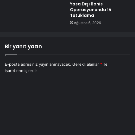
Yasa Dışı Bahis
Operasyonunda 15
Tutuklama
Ağustos 6, 2026
Bir yanıt yazın
E-posta adresiniz yayınlanmayacak.
Gerekli alanlar
*
ile
işaretlenmişlerdir
Y
o
r
u
m
*