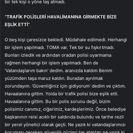
bir tek kişi o yöne taş atmadı.
“TRAFİK POLİSLERİ HAVALİMANINA GİRMEKTE BİZE
EŞLİK ETTİ”
O beş kişi çaresizce bekledi. Müdahale edilmedi. Herhangi
bir işlem yapılmadı. TOMA var. Tek bir su fışkırtmadı.
Bunları izledik ve ardından oradan polisi uyarmama
rağmen herhangi bir işlem yapılmadı. Ben de
‘Vatandaşlarım bakın’ dedim. aranızda kaldım Benim
yüzümden taşa maruz kaldın. Buradan ayrılmak
zorundayım. ‘Güvenliğiniz için gidiyorum’ dedim ve çıktım.
Havaalanına gittim. Yolda bir trafik polisi bize eşlik etti.
Havaalanına gittim. Bu bir polis sorunu değil, bizim
polisimiz canımız, ciğerimiz, kardeşlerimiz. Önce belediye
başkanının reisi acıklı bir saldırıda bulundu ve tarihe rezil
bir yerel yönetici olarak geçti. Ne yazık ki vatandaşlarımızı
koruması gereken güvenlik güçleri taş atanları ne yazık ki