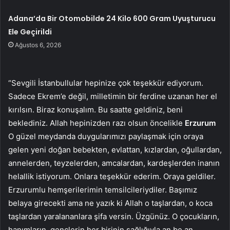
Adana’da Bir Otomobilde 24 Kilo 600 Gram Uyuşturucu
Ele Geçirildi
Ağustos 6, 2026
“Sevgili İstanbullular hepinize çok teşekkür ediyorum.
Sadece Ekrem’e değil, milletimin bir ferdine uzanan her el
kırılsın. Biraz konuşalım. Bu saatte geldiniz, beni
beklediniz. Allah hepinizden razı olsun öncelikle
Erzurum
O güzel meydanda duygularımızı paylaşmak için oraya
gelen yeni doğan bebekten, evlattan, kızlardan, oğullardan,
annelerden, teyzelerden, amcalardan, kardeşlerden inanın
helallik istiyorum. Onlara teşekkür ederim. Oraya geldiler.
Erzurumlu hemşerilerimin temsilcileriydiler. Başımız
belaya girecekti ama ne yazık ki Allah o taşlardan, o koca
taşlardan yaralananlara şifa versin. Üzgünüz. O çocukların,
hanımların, gençlerin her birinin sağlığıyla an be an