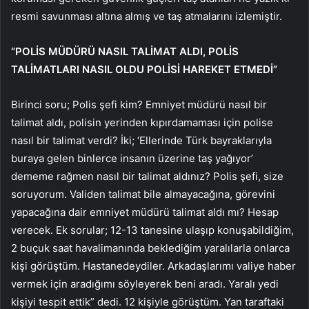
resmi savunması altına almış ve taş atmalarını izlemiştir.
“POLİS MÜDÜRÜ NASIL TALİMAT ALDI, POLİS
TALİMATLARI NASIL OLDU POLİSİ HAREKET ETMEDİ”
Birinci soru; Polis şefi kim? Emniyet müdürü nasıl bir
talimat aldı, polisin yerinden kıpırdamaması için polise
nasıl bir talimat verdi? İki; ‘Ellerinde Türk bayraklarıyla
buraya gelen binlerce insanın üzerine taş yağıyor’
dememe rağmen nasıl bir talimat aldınız? Polis şefi, size
soruyorum. Validen talimat bile almayacağına, görevini
yapacağına dair emniyet müdürü talimat aldı mı? Hesap
verecek. Ek sorular; 12-13 tanesine ulaşıp konuşabildiğim,
2 buçuk saat havalimanında beklediğim yaralılarla onlarca
kişi görüştüm. Hastanedeydiler. Arkadaşlarımı valiye haber
vermek için aradığımı söyleyerek beni aradı. Yaralı yedi
kişiyi tespit ettik” dedi. 12 kişiyle görüştüm. Yan taraftaki