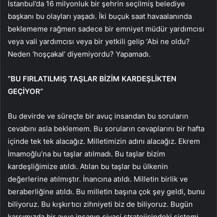
İstanbul’da 16 milyonluk bir şehrin seçilmiş belediye
başkanı bu olayları yaşadı. İki buçuk saat havaalanında
beklememe rağmen sadece bir emniyet müdür yardımcısı
veya vali yardımcısı veya bir yetkili gelip ‘Abi ne oldu?
Neden ‘hoşçakal’ diyemiyordu? Yapamadı.
“BU FIRLATILMIŞ TAŞLAR BİZİM KARDEŞLİKTEN
GEÇİYOR”
Bu devirde ve süreçte bir avuç insandan bu soruların
cevabını asla beklemem. Bu soruların cevaplarını bir hafta
içinde tek tek alacağız. Milletimizin adını alacağız. Ekrem
İmamoğlu’na bu taşlar atılmadı. Bu taşlar bizim
kardeşliğimize atıldı. Atılan bu taşlar bu ülkenin
değerlerine atılmıştır. İnancına atıldı. Milletin birlik ve
beraberliğine atıldı. Bu milletin başına çok şey geldi, bunu
biliyoruz. Bu kışkırtıcı zihniyeti biz de biliyoruz. Bugün
karşımızda bir avuç insanın siyasi stratejisindeki sistemi,