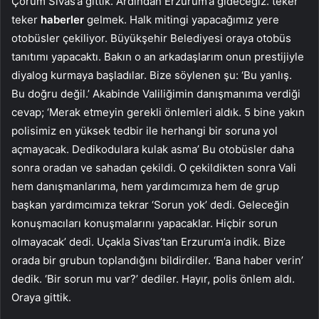
Çorum Sivas’a gittik. Ardından Erzurum’a gideceğiz. teker
teker
haberler
gelmek. Halk mitingi yapacağımız yere
otobüsler çekiliyor. Büyükşehir Belediyesi oraya otobüs
tanıtımı yapacaktı. Bakın o an arkadaşlarım onun prestijiyle
diyalog kurmaya başladılar. Bize söylenen şu: ‘Bu yanlış.
Bu doğru değil.’ Akabinde Valiliğimin danışmanıma verdiği
cevap; ‘Merak etmeyin gerekli önlemleri aldık. 5 bine yakın
polisimiz en yüksek tedbir ile herhangi bir soruna yol
açmayacak. Dedikodulara kulak asma’ Bu otobüsler daha
sonra oradan ve sahadan çekildi. O çekildikten sonra Vali
hem danışmanlarıma, hem yardımcımıza hem de grup
başkan yardımcımıza tekrar ‘Sorun yok’ dedi. Geleceğin
konuşmacıları konuşmalarını yapacaklar. Hiçbir sorun
olmayacak’ dedi. Uçakla Sivas’tan Erzurum’a indik. Bize
orada bir grubun toplandığını bildirdiler. ‘Bana haber verin’
dedik. ‘Bir sorun mu var?’ dediler. Hayır, polis önlem aldı.
Oraya gittik.