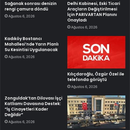
Sağanak sonrası denizin
Delhi Kabinesi, Eski Ticari
rengi çamura döndü
Araçların Değiştirilmesi
İçin PARIVARTAN Planını
Ağustos 6, 2026
Onayladı
Ağustos 6, 2026
Kadıköy Bostancı
Mahallesi’nde Yarın Planlı
Su Kesintisi Uygulanacak
Ağustos 6, 2026
Kılıçdaroğlu, Özgür Özel ile
telefonda görüştü
Ağustos 6, 2026
Zonguldak’tan Dilovası İşçi
Katliamı Davasına Destek:
“İş Cinayetleri Kader
Değildir”
Ağustos 6, 2026