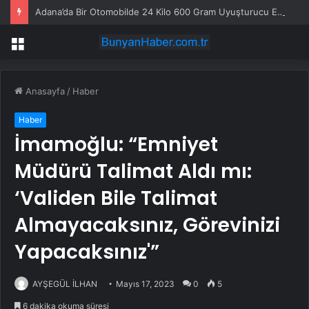
Adana’da Bir Otomobilde 24 Kilo 600 Gram Uyuşturucu Ele Geçirildi
Menü
Anasayfa
/
Haber
Haber
İmamoğlu: “Emniyet
Müdürü Talimat Aldı mı:
‘Validen Bile Talimat
Almayacaksınız, Görevinizi
Yapacaksınız'”
AYŞEGÜL İLHAN
Mayıs 17, 2023
0
5
6 dakika okuma süresi