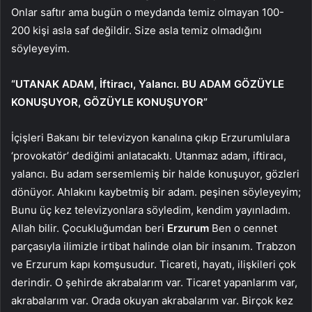
Onlar saftır ama bugün o meydanda temiz olmayan 100-
200 kişi asla saf değildir. Size asla temiz olmadığını
söyleyeyim.
“UTANAK ADAM, İftiracı, Yalancı. BU ADAM GÖZÜYLE
KONUŞUYOR, GÖZÜYLE KONUŞUYOR”
İçişleri Bakanı bir televizyon kanalına çıkıp Erzurumlulara
‘provokatör’ dediğimi anlatacaktı. Utanmaz adam, iftiracı,
yalancı. Bu adam sersemlemiş bir halde konuşuyor, gözleri
dönüyor. Ahlakını kaybetmiş bir adam. peşinen söyleyeyim;
Bunu üç kez televizyonlara söyledim, kendim yayınladım.
Allah bilir. Çocukluğumdan beri
Erzurum
Ben o cennet
parçasıyla ilimizle irtibat halinde olan bir insanım. Trabzon
ve Erzurum kapı komşusudur. Ticareti, hayatı, ilişkileri çok
derindir. O şehirde akrabalarım var. Ticaret yapanlarım var,
akrabalarım var. Orada okuyan akrabalarım var. Birçok kez