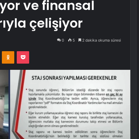
liyor ve finansal
yla çelişiyor
0
5
2 dakika okuma süresi
VKontakte
Odnoklassniki
Pocket