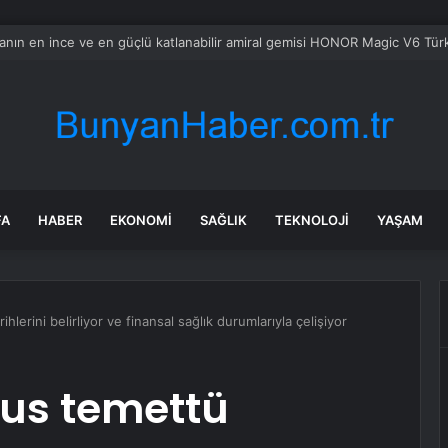
bul’da market ve bakkallarda yeni uygulama devreye girdi
FA
HABER
EKONOMI
SAĞLIK
TEKNOLOJI
YAŞAM
lerini belirliyor ve finansal sağlık durumlarıyla çelişiyor
us temettü