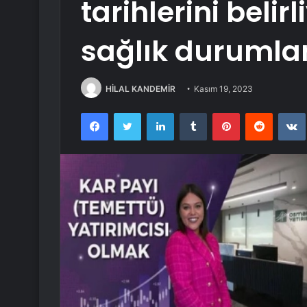
tarihlerini belir
sağlık durumları
HİLAL KANDEMİR
Kasım 19, 2023
Facebook
Twitter
LinkedIn
Tumblr
Pinterest
Reddit