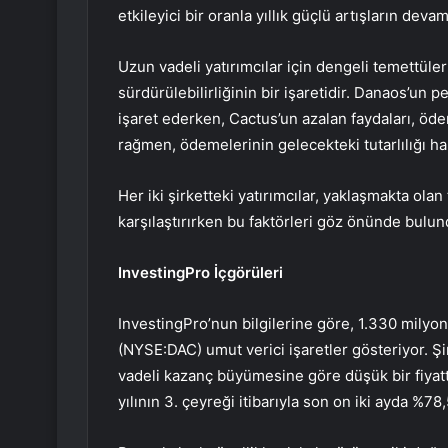
etkileyici bir oranla yıllık güçlü artışların deva
Uzun vadeli yatırımcılar için dengeli temettüler 
sürdürülebilirliğinin bir işaretidir. Danaos’un 
işaret ederken, Cactus’un azalan faydaları, öd
rağmen, ödemelerinin gelecekteki tutarlılığı hak
Her iki şirketteki yatırımcılar, yaklaşmakta ola
karşılaştırırken bu faktörleri göz önünde bulun
InvestingPro İçgörüleri
InvestingPro’nun bilgilerine göre, 1.330 milyo
(NYSE:DAC) umut verici işaretler gösteriyor. Şir
vadeli kazanç büyümesine göre düşük bir fiyat
yılının 3. çeyreği itibarıyla son on iki ayda %78,