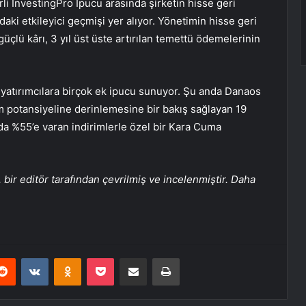
rli InvestingPro İpucu arasında şirketin hisse geri
ki etkileyici geçmişi yer alıyor. Yönetimin hisse geri
güçlü kârı, 3 yıl üst üste artırılan temettü ödemelerinin
n yatırımcılara birçok ek ipucu sunuyor. Şu anda Danaos
ım potansiyeline derinlemesine bir bakış sağlayan 19
da %55’e varan indirimlerle özel bir Kara Cuma
bir editör tarafından çevrilmiş ve incelenmiştir. Daha
erest
Reddit
VKontakte
Odnoklassniki
Pocket
E-Posta ile paylaş
Yazdır