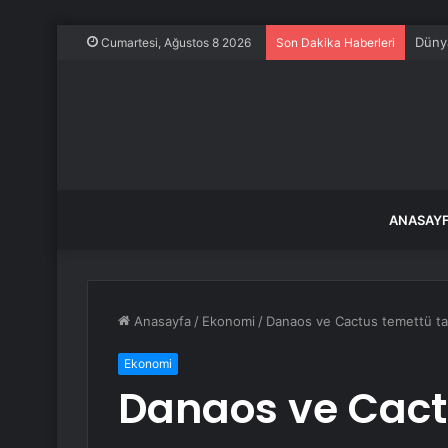
İstan
Cumartesi, Ağustos 8 2026
Son Dakika Haberleri
ANASAY
Anasayfa
/
Ekonomi
/
Danaos ve Cactus temettü tarih
Ekonomi
Danaos ve Cact