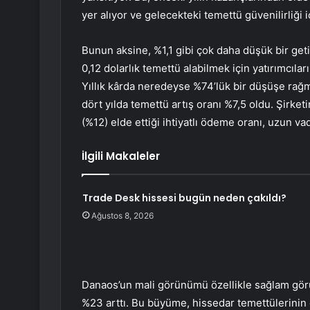
yer alıyor ve gelecekteki temettü güvenilirliği i
Bunun aksine, %1,1 gibi çok daha düşük bir geti
0,12 dolarlık temettü alabilmek için yatırımcıla
Yıllık kârda neredeyse %74’lük bir düşüşe rağm
dört yılda temettü artış oranı %7,5 oldu. Şirket
(%12) elde ettiği ihtiyatlı ödeme oranı, uzun vad
İlgili Makaleler
Trade Desk hissesi bugün neden çakıldı?
Ağustos 8, 2026
Danaos’un mali görünümü özellikle sağlam görü
%23 arttı. Bu büyüme, hissedar temettülerinin