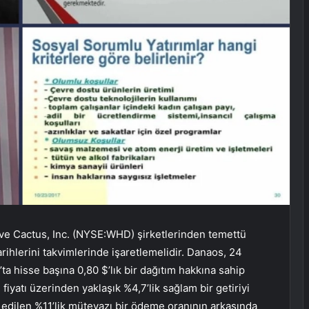
 Cactus, Inc. (NYSE:WHD) şirketlerinden temettü
arihlerini takvimlerinde işaretlemelidir. Danaos, 24
ta hisse başına 0,80 $’lık bir dağıtım hakkına sahip
fiyatı üzerinden yaklaşık %4,7’lik sağlam bir getiriyi
e edilen %11’lik mütevazı bir ödeme oranının arkasında