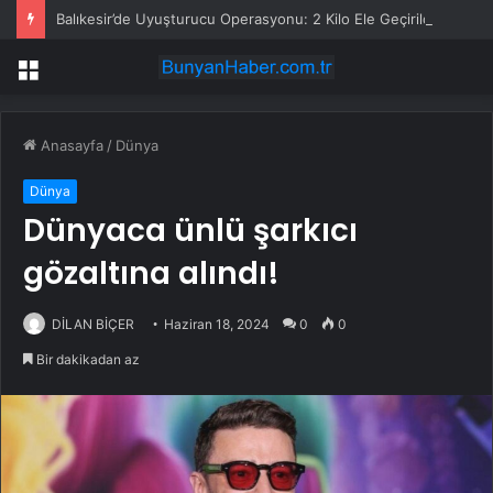
Balıkesir’de Uyuşturucu Operasyonu: 2 Kilo Ele Geçirildi
Menü
Anasayfa
/
Dünya
Dünya
Dünyaca ünlü şarkıcı
gözaltına alındı!
DİLAN BİÇER
Haziran 18, 2024
0
0
Bir dakikadan az