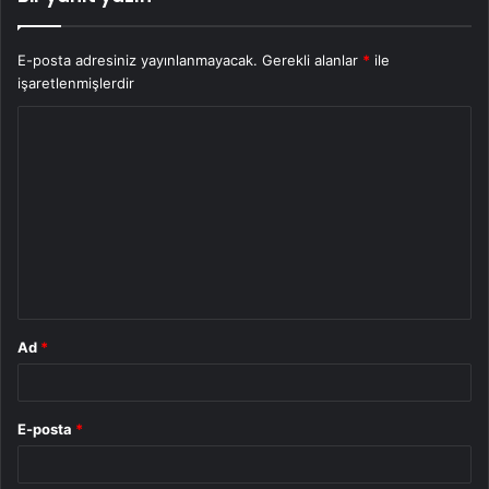
E-posta adresiniz yayınlanmayacak.
Gerekli alanlar
*
ile
işaretlenmişlerdir
Y
o
r
u
m
*
Ad
*
E-posta
*