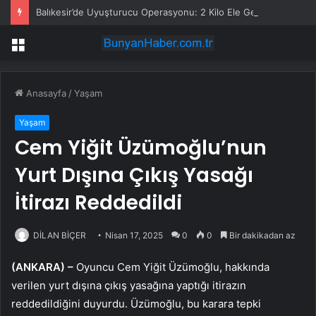
Balıkesir’de Uyuşturucu Operasyonu: 2 Kilo Ele Geçirildi
Menü
Anasayfa
/
Yaşam
Yaşam
Cem Yiğit Üzümoğlu’nun
Yurt Dışına Çıkış Yasağı
İtirazı Reddedildi
DİLAN BİÇER
Nisan 17, 2025
0
0
Bir dakikadan az
(ANKARA) –
Oyuncu Cem Yiğit Üzümoğlu, hakkında
verilen yurt dışına çıkış yasağına yaptığı itirazın
reddedildiğini duyurdu. Üzümoğlu, bu karara tepki