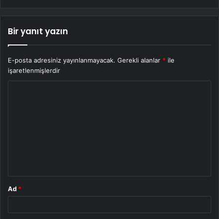
Bir yanıt yazın
E-posta adresiniz yayınlanmayacak.
Gerekli alanlar
*
ile
işaretlenmişlerdir
Y
o
r
u
m
*
Ad
*