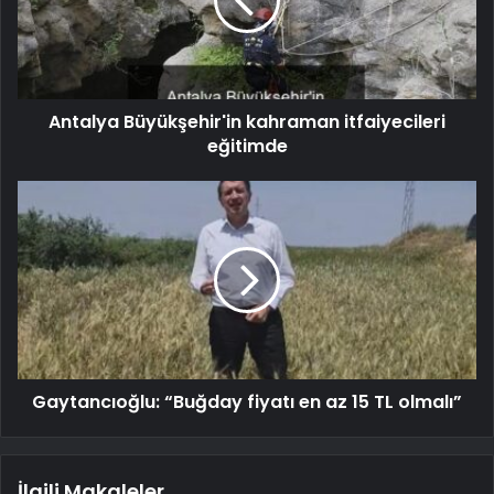
Antalya Büyükşehir'in kahraman itfaiyecileri
eğitimde
Gaytancıoğlu: “Buğday fiyatı en az 15 TL olmalı”
İlgili Makaleler