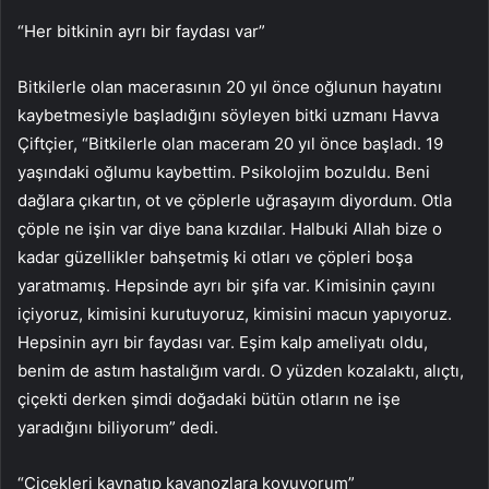
“Her bitkinin ayrı bir faydası var”
Bitkilerle olan macerasının 20 yıl önce oğlunun hayatını
kaybetmesiyle başladığını söyleyen bitki uzmanı Havva
Çiftçier, “Bitkilerle olan maceram 20 yıl önce başladı. 19
yaşındaki oğlumu kaybettim. Psikolojim bozuldu. Beni
dağlara çıkartın, ot ve çöplerle uğraşayım diyordum. Otla
çöple ne işin var diye bana kızdılar. Halbuki Allah bize o
kadar güzellikler bahşetmiş ki otları ve çöpleri boşa
yaratmamış. Hepsinde ayrı bir şifa var. Kimisinin çayını
içiyoruz, kimisini kurutuyoruz, kimisini macun yapıyoruz.
Hepsinin ayrı bir faydası var. Eşim kalp ameliyatı oldu,
benim de astım hastalığım vardı. O yüzden kozalaktı, alıçtı,
çiçekti derken şimdi doğadaki bütün otların ne işe
yaradığını biliyorum” dedi.
“Çiçekleri kaynatıp kavanozlara koyuyorum”