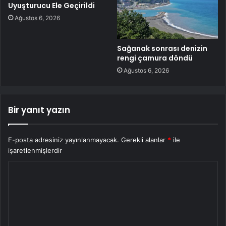
Uyuşturucu Ele Geçirildi
Ağustos 6, 2026
Sağanak sonrası denizin
rengi çamura döndü
Ağustos 6, 2026
Bir yanıt yazın
E-posta adresiniz yayınlanmayacak.
Gerekli alanlar
*
ile
işaretlenmişlerdir
Y
o
r
u