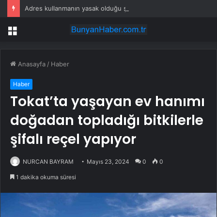
Adres kullanmanın yasak olduğu şehir: Ambulans yolu bulamıyor, kargo gitmiyor
Menü
Anasayfa
/
Haber
Haber
Tokat’ta yaşayan ev hanımı
doğadan topladığı bitkilerle
şifalı reçel yapıyor
NURCAN BAYRAM
Mayıs 23, 2024
0
0
1 dakika okuma süresi