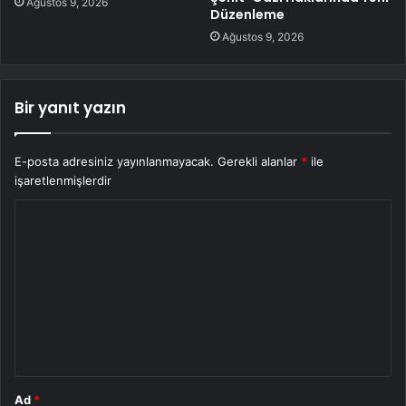
Ağustos 9, 2026
Düzenleme
Ağustos 9, 2026
Bir yanıt yazın
E-posta adresiniz yayınlanmayacak.
Gerekli alanlar
*
ile
işaretlenmişlerdir
Y
o
r
u
m
*
Ad
*