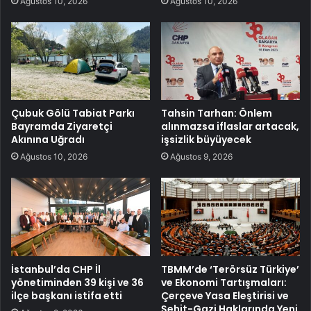
Ağustos 10, 2026
Ağustos 10, 2026
Çubuk Gölü Tabiat Parkı
Tahsin Tarhan: Önlem
Bayramda Ziyaretçi
alınmazsa iflaslar artacak,
Akınına Uğradı
işsizlik büyüyecek
Ağustos 10, 2026
Ağustos 9, 2026
İstanbul’da CHP İl
TBMM’de ‘Terörsüz Türkiye’
yönetiminden 39 kişi ve 36
ve Ekonomi Tartışmaları:
ilçe başkanı istifa etti
Çerçeve Yasa Eleştirisi ve
Şehit-Gazi Haklarında Yeni