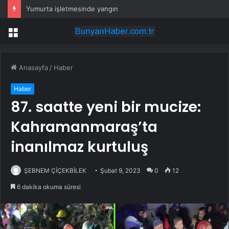
Kurban Keserken Yaralananların Acil Servis Başvuruları
Menü
Anasayfa
/
Haber
Haber
87. saatte yeni bir mucize:
Kahramanmaraş’ta
inanılmaz kurtuluş
ŞEBNEM ÇİÇEKBİLEK
Şubat 9, 2023
0
12
6 dakika okuma süresi