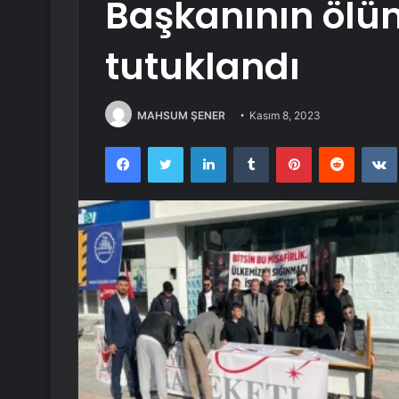
Başkanının ölümü
tutuklandı
MAHSUM ŞENER
Kasım 8, 2023
Facebook
Twitter
LinkedIn
Tumblr
Pinterest
Reddit