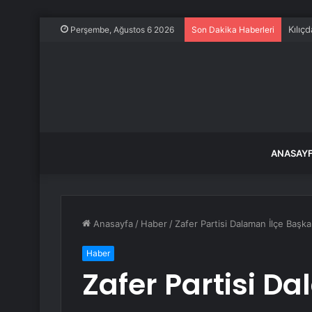
Kılıç
Perşembe, Ağustos 6 2026
Son Dakika Haberleri
ANASAY
Anasayfa
/
Haber
/
Zafer Partisi Dalaman İlçe Başkan
Haber
Zafer Partisi Da