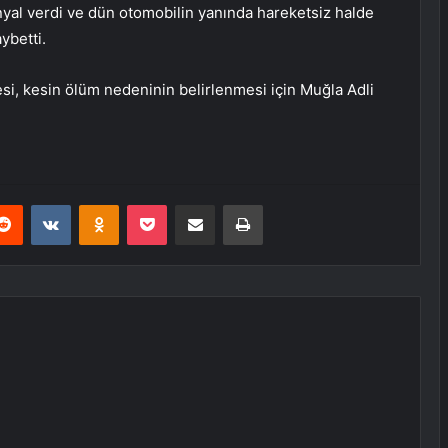
nyal verdi ve dün otomobilin yanında hareketsiz halde
ybetti.
si, kesin ölüm nedeninin belirlenmesi için Muğla Adli
erest
Reddit
VKontakte
Odnoklassniki
Pocket
E-Posta ile paylaş
Yazdır