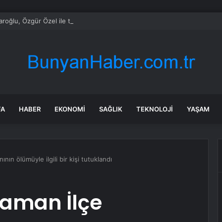
daroğlu, Özgür Özel ile telefonda görüştü
FA
HABER
EKONOMI
SAĞLIK
TEKNOLOJI
YAŞAM
ının ölümüyle ilgili bir kişi tutuklandı
laman İlçe