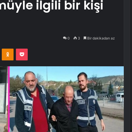
yle ilgili bir kişi
0
3
Bir dakikadan az
VKontakte
Odnoklassniki
Pocket