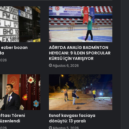
 ezber bozan
AĞRI’DA ANALİG BADMİNTON
da
HEYECANI: 9 İLDEN SPORCULAR
KÜRSÜ İÇİN YARIŞIYOR
2026
Ağustos 6, 2026
Haftası Töreni
Esnaf kavgası faciaya
üzenlendi
dönüştü: 13 yaralı
2026
Ağustos 5, 2026