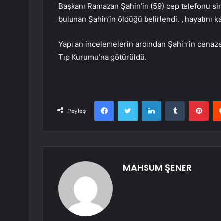
Başkanı Ramazan Şahin’in (59) cep telefonu si
bulunan Şahin’in öldüğü belirlendi. , hayatını ka
Yapılan incelemelerin ardından Şahin’in cenaze
Tıp Kurumu’na götürüldü.
Facebook
Twitter
LinkedIn
Tumblr
Pint
Paylaş
MAHSUM ŞENER