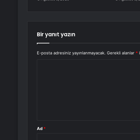
Bir yanıt yazın
E-posta adresiniz yayınlanmayacak.
Gerekli alanlar
*
i
Y
o
r
u
m
*
Ad
*