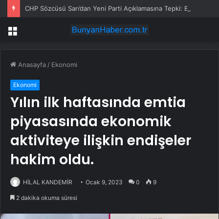
CHP Sözcüsü Sarı’dan Yeni Parti Açıklamasına Tepki: Bu Arkadaşlarımız Koltukçu
Menü
Anasayfa
/
Ekonomi
Ekonomi
Yılın ilk haftasında emtia
piyasasında ekonomik
aktiviteye ilişkin endişeler
hakim oldu.
HİLAL KANDEMİR
Ocak 9, 2023
0
9
2 dakika okuma süresi