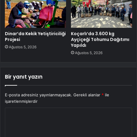
Dinar’da Kekik Yetiştiriciliği
Koçarlı’da 3.600 kg
Projesi
Ayçiçeği Tohumu Dağıtımı
Yapıldı
Ağustos 5, 2026
Ağustos 5, 2026
Bir yanıt yazın
E-posta adresiniz yayınlanmayacak.
Gerekli alanlar
*
ile
işaretlenmişlerdir
Y
o
r