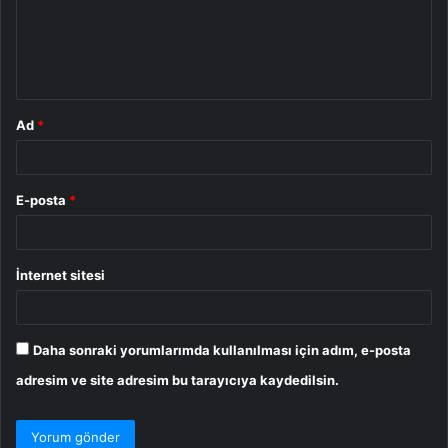
u
m
*
Ad
*
E-posta
*
İnternet sitesi
Daha sonraki yorumlarımda kullanılması için adım, e-posta
adresim ve site adresim bu tarayıcıya kaydedilsin.