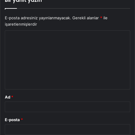
E-posta adresiniz yayınlanmayacak.
Gerekli alanlar
*
ile
işaretlenmişlerdir
Y
o
r
u
m
*
Ad
*
E-posta
*