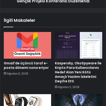
Gençlik Projesi Konferansı Düzenlendi
İlgili Makaleler
Gmail’de üçüncü taraf e-
Kaspersky, OkoSpyware İle
posta dönemi sona eriyor
Kripto Para Kullanıcılarını
Hedef Alan Yeni Kötü
Ağustos 6, 2026
Amaçlı Yazılım İskeletini
Deşifre Etti
Ağustos 5, 2026