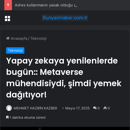
Adres kullanmanın yasak olduğu şehir: Ambulans yolu bulamıyor, kargo gitmiyor
Menü
Anasayfa
/
Teknoloji
Teknoloji
Yapay zekaya yenilenlerde
bugün:: Metaverse
mühendisiydi, şimdi yemek
dağıtıyor!
MEHMET HAZBİN KAZBEK
Mayıs 17, 2025
0
0
1 dakika okuma süresi