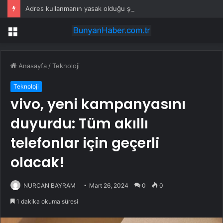
Adres kullanmanın yasak olduğu şehir: Ambulans yolu bulamıyor, kargo gitmiyor
Menü
Anasayfa
/
Teknoloji
Teknoloji
vivo, yeni kampanyasını
duyurdu: Tüm akıllı
telefonlar için geçerli
olacak!
NURCAN BAYRAM
Mart 26, 2024
0
0
1 dakika okuma süresi