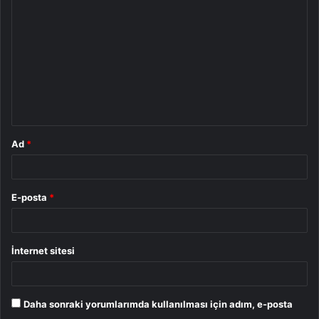
o
r
u
m
*
Ad
*
E-posta
*
İnternet sitesi
Daha sonraki yorumlarımda kullanılması için adım, e-posta