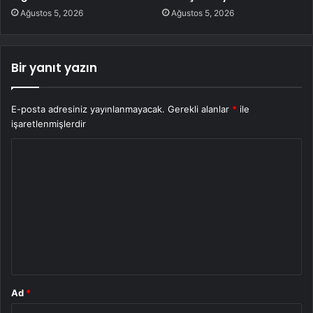
Ağustos 5, 2026
Ağustos 5, 2026
Bir yanıt yazın
E-posta adresiniz yayınlanmayacak.
Gerekli alanlar
*
ile
işaretlenmişlerdir
Y
o
r
u
m
*
Ad
*