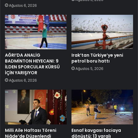
Ağustos 6, 2026
AĞRI’DA ANALİG
Irak’tan Türkiye’ye yeni
BADMİNTON HEYECANI: 9
petrol boru hattı
İLDEN SPORCULAR KÜRSÜ
Ağustos 5, 2026
İÇİN YARIŞIYOR
Ağustos 6, 2026
Milli Aile Haftası Töreni
Esnaf kavgası faciaya
Niğde’de Düzenlendi
dönüştü: 13 yaralı