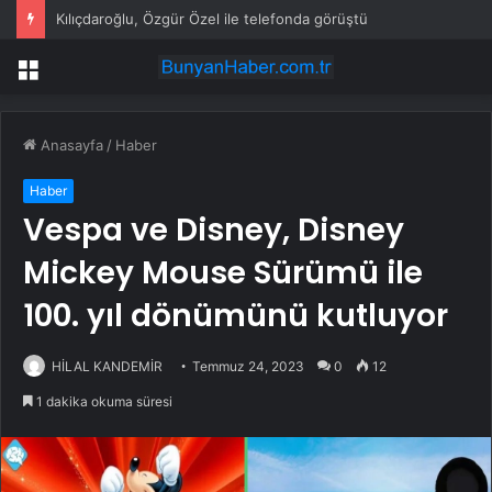
Kılıçdaroğlu, Özgür Özel ile telefonda görüştü
Menü
Anasayfa
/
Haber
Haber
Vespa ve Disney, Disney
Mickey Mouse Sürümü ile
100. yıl dönümünü kutluyor
HİLAL KANDEMİR
Temmuz 24, 2023
0
12
1 dakika okuma süresi