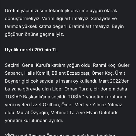
Üretim yapımızı son teknolojik devrime uygun olarak
dönüştürmeliyiz. Verimliliği artırmalıyız. Sanayide ve
tarımda yüksek katma değerli üretimi artırmalıyız. Beyin
göçünün önüne geçmeliyiz.
Üyelik ücreti 290 bin TL
Seçimli Genel Kurul’a katılım yoğun oldu. Rahmi Koç, Güler
Sabancı, Halis Komili, Bülent Eczacıbaşı, Ömer Koç, Ümit
Boyner gibi çok sayıda iş insanı oy kullandı. Mart 2022’den
bu yana görevde olan Lider Orhan Turan, bir dönem daha
TÜSİAD Başkanlığına seçildi. TÜSİAD yönetim kurulunun
yeni üyeleri İzzet Özilhan, Ömer Mert ve Yılmaz Yılmaz
oldu. Murat Özyeğin, Mehmet Tara ve Elvan Ünlütürk
yönetim kurulundan ayrıldı.
YİK’in yeni Başkanı Ömer Aras, yaptığı kısa teşekkür