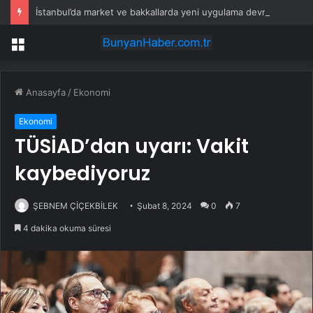
İstanbul’da market ve bakkallarda yeni uygulama devreye girdi
Menü
Anasayfa
/
Ekonomi
Ekonomi
TÜSİAD’dan uyarı: Vakit
kaybediyoruz
ŞEBNEM ÇİÇEKBİLEK
Şubat 8, 2024
0
7
4 dakika okuma süresi