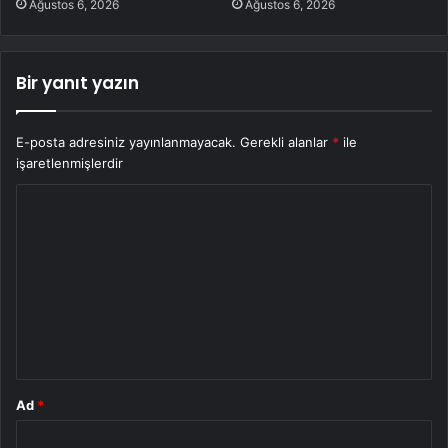
Ağustos 6, 2026
Ağustos 6, 2026
Bir yanıt yazın
E-posta adresiniz yayınlanmayacak.
Gerekli alanlar
*
ile
işaretlenmişlerdir
Y
o
r
u
m
*
Ad
*