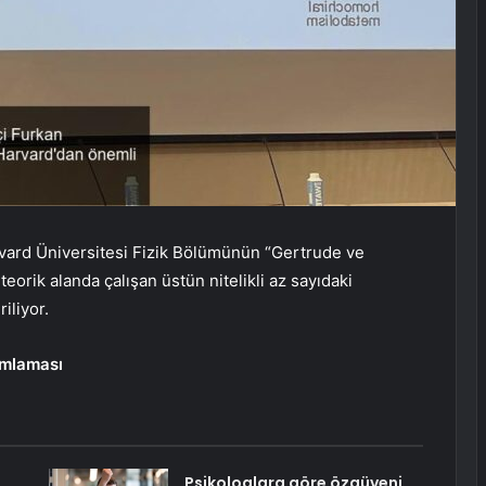
rvard Üniversitesi Fizik Bölümünün “Gertrude ve
eorik alanda çalışan üstün nitelikli az sayıdaki
iliyor.
ımlaması
Psikologlara göre özgüveni