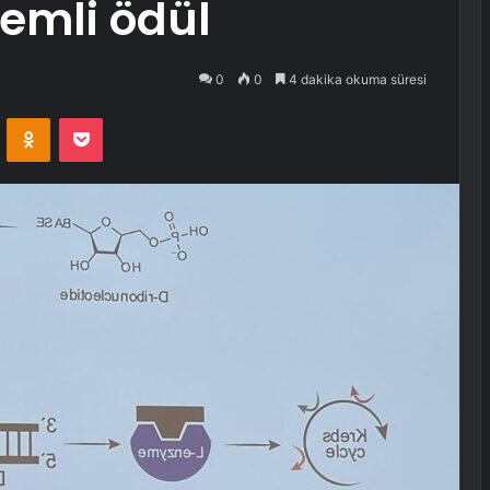
emli ödül
0
0
4 dakika okuma süresi
VKontakte
Odnoklassniki
Pocket