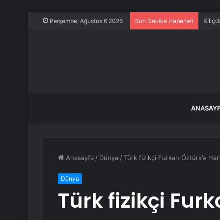
Kılıç
Perşembe, Ağustos 6 2026
Son Dakika Haberleri
ANASAY
Anasayfa
/
Dünya
/
Türk fizikçi Furkan Öztürk’e Ha
Dünya
Türk fizikçi Fur