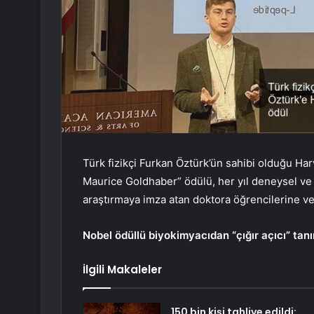
Türk fizikçi Furkan Öztürk’ün sahibi olduğu Ha
Maurice Goldhaber” ödülü, her yıl deneysel ve t
araştırmaya imza atan doktora öğrencilerine ver
Nobel ödüllü biyokimyacıdan “çığır açıcı” tan
İlgili Makaleler
150 bin kişi tahliye edildi: