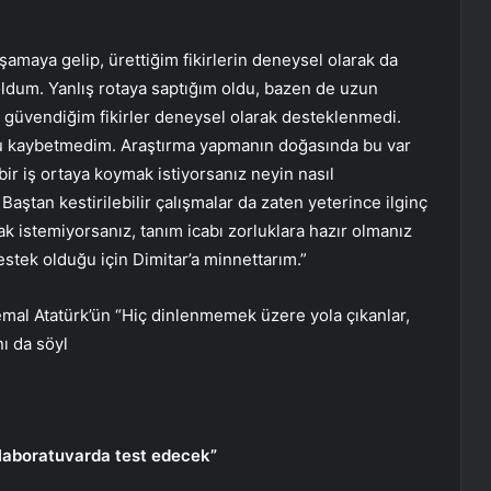
maya gelip, ürettiğim fikirlerin deneysel olarak da
 oldum. Yanlış rotaya saptığım oldu, bazen de uzun
güvendiğim fikirler deneysel olarak desteklenmedi.
 kaybetmedim. Araştırma yapmanın doğasında bu var
ir iş ortaya koymak istiyorsanız neyin nasıl
aştan kestirilebilir çalışmalar da zaten yeterince ilginç
ak istemiyorsanız, tanım icabı zorluklara hazır olmanız
stek olduğu için Dimitar’a minnettarım.”
emal Atatürk’ün “Hiç dinlenmemek üzere yola çıkanlar,
ı da söyl
laboratuvarda test edecek”