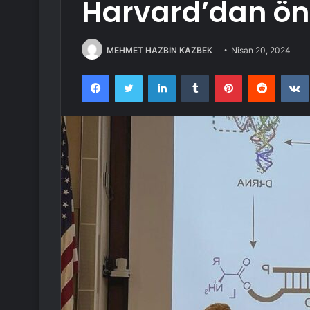
Harvard’dan ön
MEHMET HAZBİN KAZBEK
Nisan 20, 2024
Facebook
Twitter
LinkedIn
Tumblr
Pinterest
Reddit