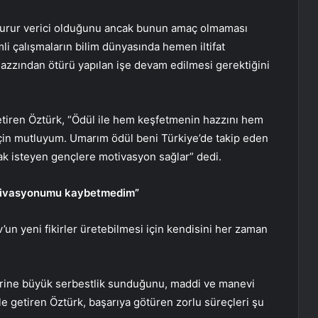
n gurur verici olduğunu ancak bunun amaç olmaması
li çalışmaların bilim dünyasında hemen iltifat
azzından ötürü yapılan işe devam edilmesi gerektiğini
getiren Öztürk, “Ödül ile hem keşfetmenin hazzını hem
çin mutluyum. Umarım ödül beni Türkiye’de takip eden
ak isteyen gençlere motivasyon sağlar” dedi.
otivasyonumu kaybetmedim”
un yeni fikirler üretebilmesi için kendisini her zaman
erine büyük serbestlik sunduğunu, maddi ve manevi
ile getiren Öztürk, başarıya götüren zorlu süreçleri şu