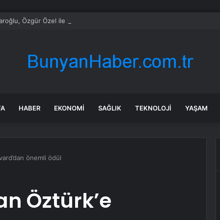
daroğlu, Özgür Özel ile telefonda görüştü
FA
HABER
EKONOMI
SAĞLIK
TEKNOLOJI
YAŞAM
rvard’dan önemli ödül
kan Öztürk’e