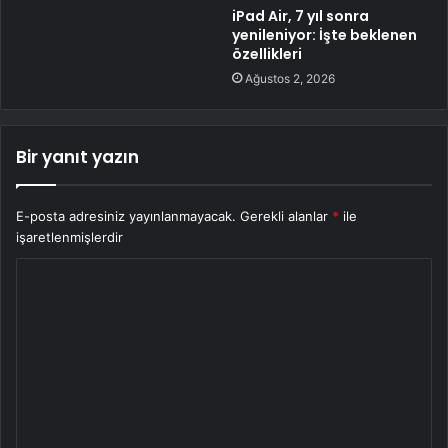
iPad Air, 7 yıl sonra
yenileniyor: İşte beklenen
özellikleri
Ağustos 2, 2026
Bir yanıt yazın
E-posta adresiniz yayınlanmayacak.
Gerekli alanlar
*
ile
işaretlenmişlerdir
Y
o
r
u
m
*