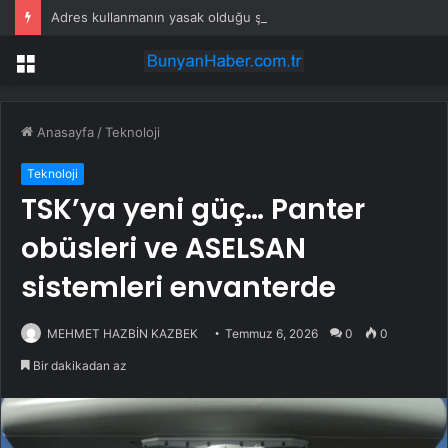
Adres kullanmanın yasak olduğu şehir: Ambulans yolu bulamıyor, kargo gitmiyor
Menü
Anasayfa
/
Teknoloji
Teknoloji
TSK’ya yeni güç… Panter
obüsleri ve ASELSAN
sistemleri envanterde
MEHMET HAZBİN KAZBEK
Temmuz 6, 2026
0
0
Bir dakikadan az