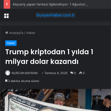
Alışveriş yapan herkesi ilgilendiriyor: 1 Ağustos’ta tüm dijital kurallar değişiyor
Menü
Anasayfa
/
Haber
Haber
Trump kriptodan 1 yılda 1
milyar dolar kazandı
NURCAN BAYRAM
Temmuz 6, 2026
0
0
2 dakika okuma süresi