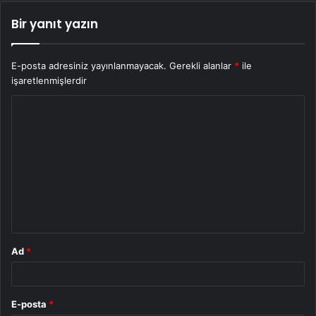
Bir yanıt yazın
E-posta adresiniz yayınlanmayacak.
Gerekli alanlar
*
ile
işaretlenmişlerdir
Y
o
r
u
m
*
Ad
*
E-posta
*