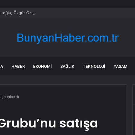
daroğlu, Özgür Özel ile telefonda görüştü
FA
HABER
EKONOMI
SAĞLIK
TEKNOLOJI
YAŞAM
şa çıkardı
Grubu’nu satışa