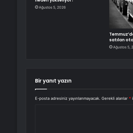
neden yükseliyor?
Ağustos 5, 2026
Temmuz’da
satılan ot
Ağustos 5, 
Bir yanıt yazın
E-posta adresiniz yayınlanmayacak.
Gerekli alanlar
*
i
Y
o
r