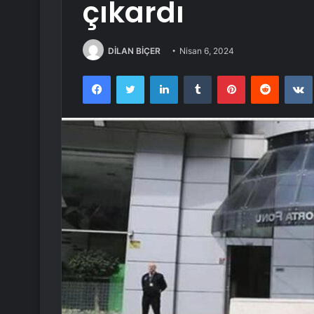
çıkardı
DİLAN BİÇER
Nisan 6, 2024
Facebook
Twitter
LinkedIn
Tumblr
Pinterest
Reddit