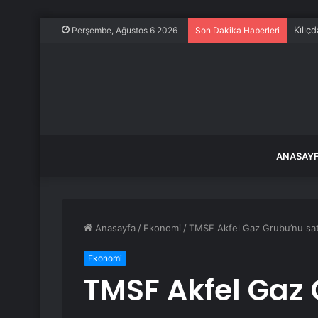
Kılıç
Perşembe, Ağustos 6 2026
Son Dakika Haberleri
ANASAY
Anasayfa
/
Ekonomi
/
TMSF Akfel Gaz Grubu’nu satı
Ekonomi
TMSF Akfel Gaz 