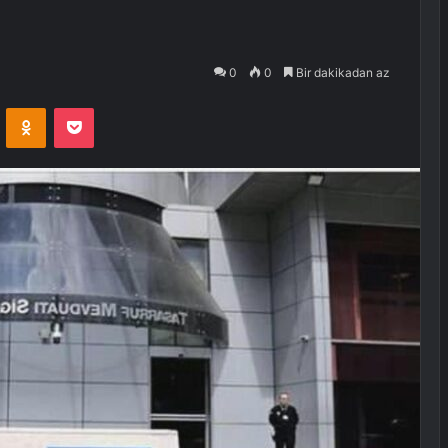
0
0
Bir dakikadan az
VKontakte
Odnoklassniki
Pocket