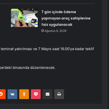
7 gün içinde ödeme
yapmayan araç sahiplerine
faiz uygulanacak
Ağustos 6, 2026
 teminat yatırılması ve 7 Mayıs saat 16.00’ya kadar teklif
epe’deki binasında düzenlenecek.
erest
Reddit
VKontakte
Odnoklassniki
Pocket
E-Posta ile paylaş
Yazdır