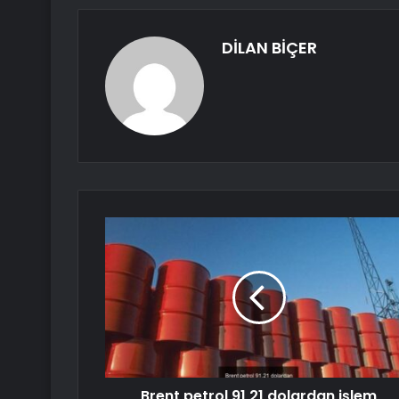
DİLAN BİÇER
Brent petrol 91,21 dolardan işlem