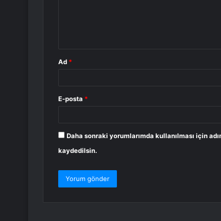
u
m
*
Ad
*
E-posta
*
Daha sonraki yorumlarımda kullanılması için adı
kaydedilsin.