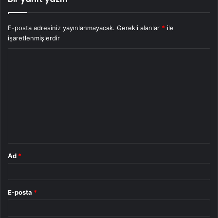
E-posta adresiniz yayınlanmayacak.
Gerekli alanlar
*
ile
işaretlenmişlerdir
Y
o
r
u
m
*
Ad
*
E-posta
*