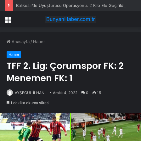
Balıkesir’de Uyuşturucu Operasyonu: 2 Kilo Ele Geçirildi
Menü
Anasayfa
/
Haber
Haber
TFF 2. Lig: Çorumspor FK: 2
Menemen FK: 1
AYŞEGÜL İLHAN
Aralık 4, 2022
0
15
1 dakika okuma süresi