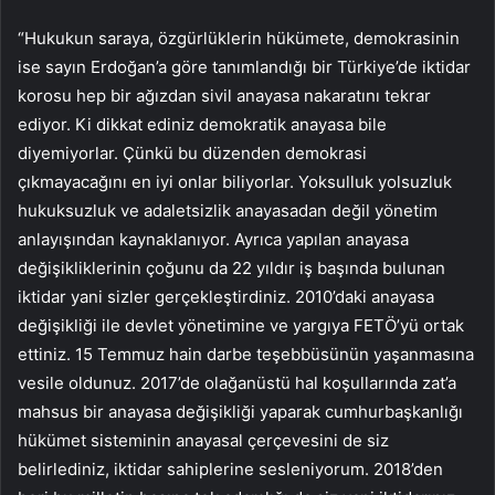
“Hukukun saraya, özgürlüklerin hükümete, demokrasinin
ise sayın Erdoğan’a göre tanımlandığı bir Türkiye’de iktidar
korosu hep bir ağızdan sivil anayasa nakaratını tekrar
ediyor. Ki dikkat ediniz demokratik anayasa bile
diyemiyorlar. Çünkü bu düzenden demokrasi
çıkmayacağını en iyi onlar biliyorlar. Yoksulluk yolsuzluk
hukuksuzluk ve adaletsizlik anayasadan değil yönetim
anlayışından kaynaklanıyor. Ayrıca yapılan anayasa
değişikliklerinin çoğunu da 22 yıldır iş başında bulunan
iktidar yani sizler gerçekleştirdiniz. 2010’daki anayasa
değişikliği ile devlet yönetimine ve yargıya FETÖ’yü ortak
ettiniz. 15 Temmuz hain darbe teşebbüsünün yaşanmasına
vesile oldunuz. 2017’de olağanüstü hal koşullarında zat’a
mahsus bir anayasa değişikliği yaparak cumhurbaşkanlığı
hükümet sisteminin anayasal çerçevesini de siz
belirlediniz, iktidar sahiplerine sesleniyorum. 2018’den