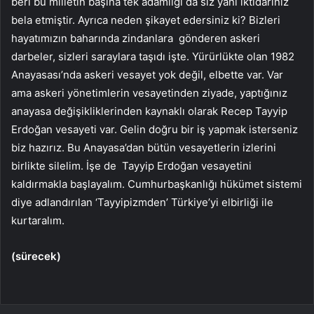
beri bu milletin başına tek adamlığı da siz yani iktidarınız
bela etmiştir. Ayrıca neden şikayet edersiniz ki? Bizleri
hayatımızın baharında zindanlara gönderen askeri
darbeler, sizleri saraylara taşıdı işte. Yürürlükte olan 1982
Anayasası’nda askeri vesayet yok değil, elbette var. Var
ama askeri yönetimlerin vesayetinden ziyade, yaptığınız
anayasa değişikliklerinden kaynaklı olarak Recep Tayyip
Erdoğan vesayeti var. Gelin doğru bir iş yapmak isterseniz
biz hazırız. Bu Anayasa’dan bütün vesayetlerin izlerini
birlikte silelim. İşe de Tayyip Erdoğan vesayetini
kaldırmakla başlayalım. Cumhurbaşkanlığı hükümet sistemi
diye adlandırılan ‘Tayyipizmden’ Türkiye’yi elbirliği ile
kurtaralım.
(sürecek)