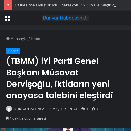
Balıkesir’de Uyuşturucu Operasyonu: 2 Kilo Ele Geçirildi
Menü
Anasayfa
/
Haber
Haber
(TBMM) İYİ Parti Genel
Başkanı Müsavat
Dervişoğlu, iktidarın yeni
anayasa talebini eleştirdi
NURCAN BAYRAM
Mayıs 29, 2024
0
0
1 dakika okuma süresi