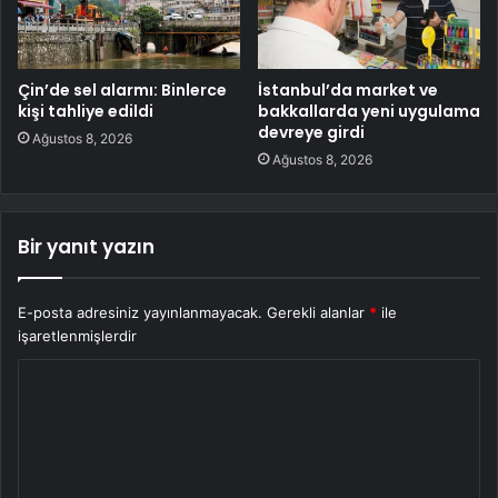
Çin’de sel alarmı: Binlerce
İstanbul’da market ve
kişi tahliye edildi
bakkallarda yeni uygulama
devreye girdi
Ağustos 8, 2026
Ağustos 8, 2026
Bir yanıt yazın
E-posta adresiniz yayınlanmayacak.
Gerekli alanlar
*
ile
işaretlenmişlerdir
Y
o
r
u