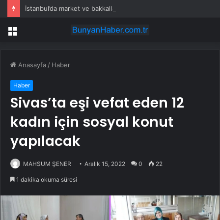
İstanbul’da market ve bakkallarda yeni uygulama devreye girdi
Menü
Anasayfa
/
Haber
Haber
Sivas’ta eşi vefat eden 12
kadın için sosyal konut
yapılacak
MAHSUM ŞENER
Aralık 15, 2022
0
22
1 dakika okuma süresi