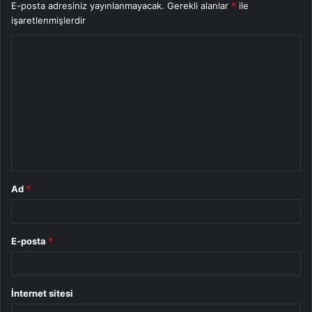
E-posta adresiniz yayınlanmayacak.
Gerekli alanlar
*
ile
işaretlenmişlerdir
Y
o
r
u
m
*
Ad
*
E-posta
*
İnternet sitesi