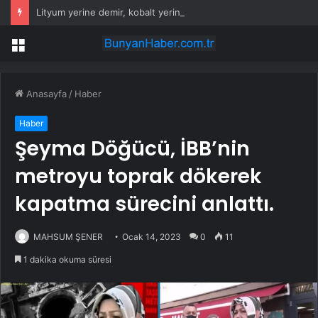
Lityum yerine demir, kobalt yerine hava: 100 saatlik batarya geliyor
Menü
Anasayfa
/
Haber
Haber
Şeyma Döğücü, İBB’nin
metroyu toprak dökerek
kapatma sürecini anlattı.
MAHSUM ŞENER
Ocak 14, 2023
0
11
1 dakika okuma süresi