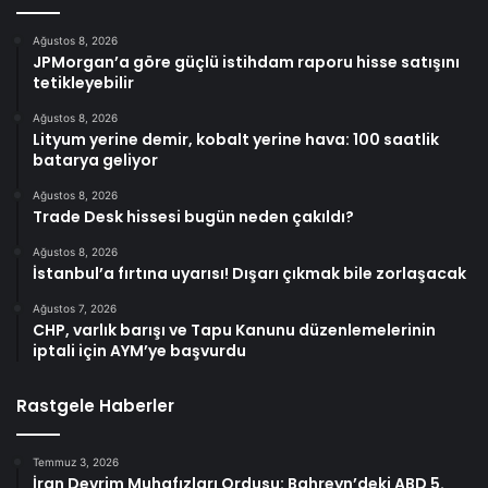
Ağustos 8, 2026
JPMorgan’a göre güçlü istihdam raporu hisse satışını
tetikleyebilir
Ağustos 8, 2026
Lityum yerine demir, kobalt yerine hava: 100 saatlik
batarya geliyor
Ağustos 8, 2026
Trade Desk hissesi bugün neden çakıldı?
Ağustos 8, 2026
İstanbul’a fırtına uyarısı! Dışarı çıkmak bile zorlaşacak
Ağustos 7, 2026
CHP, varlık barışı ve Tapu Kanunu düzenlemelerinin
iptali için AYM’ye başvurdu
Rastgele Haberler
Temmuz 3, 2026
İran Devrim Muhafızları Ordusu: Bahreyn’deki ABD 5.