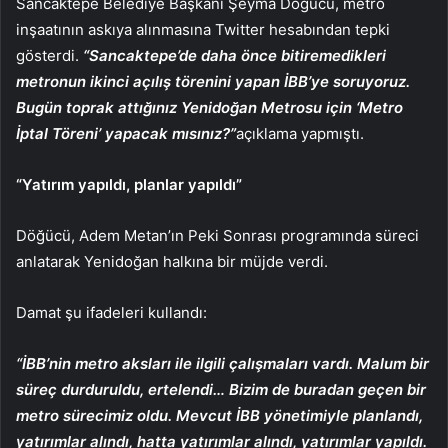
Sancaktepe Belediye Başkanı Şeyma Döğücü, metro
inşaatının askıya alınmasına Twitter hesabından tepki
gösterdi.
“Sancaktepe’de daha önce bitiremedikleri
metronun ikinci açılış törenini yapan İBB’ye soruyoruz.
Bugün toprak attığınız Yenidoğan Metrosu için ‘Metro
İptal Töreni’ yapacak mısınız?”
açıklama yapmıştı.
“Yatırım yapıldı, planlar yapıldı”
Döğücü, Adem Metan’ın Peki Sonrası programında süreci
anlatarak Yenidoğan halkına bir müjde verdi.
Damat şu ifadeleri kullandı:
“İBB’nin metro aksları ile ilgili çalışmaları vardı. Malum bir
süreç durduruldu, ertelendi… Bizim de buradan geçen bir
metro sürecimiz oldu. Mevcut İBB yönetimiyle planlandı,
yatırımlar alındı, hatta yatırımlar alındı, yatırımlar yapıldı.