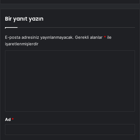
Bir yanıt yazın
E-posta adresiniz yayınlanmayacak.
Gerekli alanlar
*
ile
işaretlenmişlerdir
Y
o
r
u
m
*
Ad
*