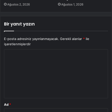
Ağustos 2, 2026
Ağustos 1, 2026
Bir yanıt yazın
E-posta adresiniz yayınlanmayacak.
Gerekli alanlar
*
ile
işaretlenmişlerdir
Y
o
r
u
m
*
Ad
*