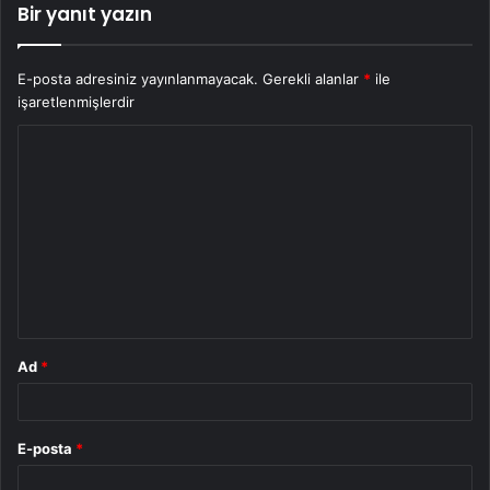
Bir yanıt yazın
E-posta adresiniz yayınlanmayacak.
Gerekli alanlar
*
ile
işaretlenmişlerdir
Y
o
r
u
m
*
Ad
*
E-posta
*