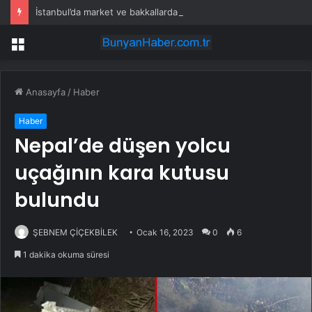
İstanbul’da market ve bakkallarda yeni uygulama devreye girdi
Menü
Anasayfa
/
Haber
Haber
Nepal’de düşen yolcu
uçağının kara kutusu
bulundu
ŞEBNEM ÇİÇEKBİLEK
Ocak 16, 2023
0
6
1 dakika okuma süresi