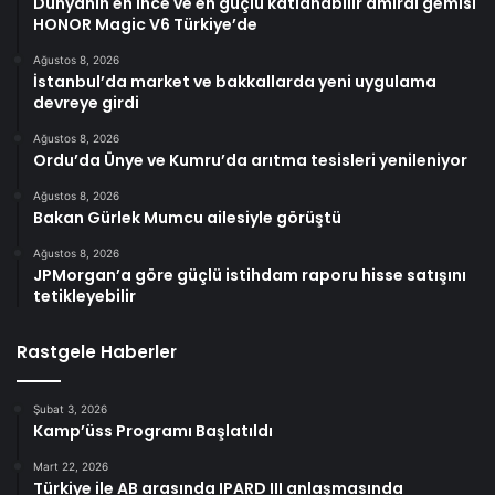
Dünyanın en ince ve en güçlü katlanabilir amiral gemisi
HONOR Magic V6 Türkiye’de
Ağustos 8, 2026
İstanbul’da market ve bakkallarda yeni uygulama
devreye girdi
Ağustos 8, 2026
Ordu’da Ünye ve Kumru’da arıtma tesisleri yenileniyor
Ağustos 8, 2026
Bakan Gürlek Mumcu ailesiyle görüştü
Ağustos 8, 2026
JPMorgan’a göre güçlü istihdam raporu hisse satışını
tetikleyebilir
Rastgele Haberler
Şubat 3, 2026
Kamp’üss Programı Başlatıldı
Mart 22, 2026
Türkiye ile AB arasında IPARD III anlaşmasında