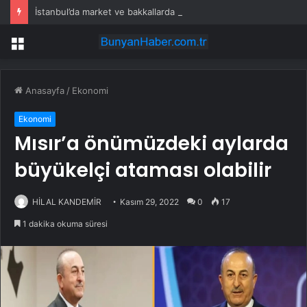
İstanbul’da market ve bakkallarda yeni uygulama devreye girdi
Menü
Anasayfa
/
Ekonomi
Ekonomi
Mısır’a önümüzdeki aylarda
büyükelçi ataması olabilir
HİLAL KANDEMİR
Kasım 29, 2022
0
17
1 dakika okuma süresi