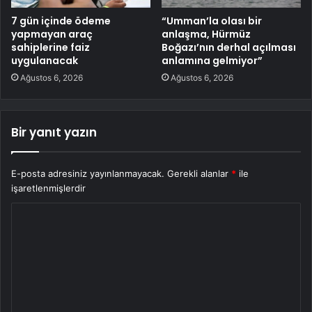
7 gün içinde ödeme
“Umman’la olası bir
yapmayan araç
anlaşma, Hürmüz
sahiplerine faiz
Boğazı’nın derhal açılması
uygulanacak
anlamına gelmiyor”
Ağustos 6, 2026
Ağustos 6, 2026
Bir yanıt yazın
E-posta adresiniz yayınlanmayacak.
Gerekli alanlar
*
ile
işaretlenmişlerdir
Y
o
r
u
m