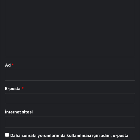
Y
o
r
u
m
*
Ad
*
E-posta
*
İnternet sitesi
Daha sonraki yorumlarımda kullanılması için adım, e-posta