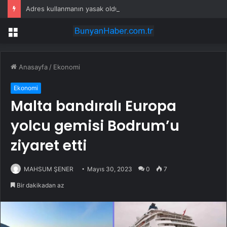
Adres kullanmanın yasak olduğu şehir: Ambulans yolu bulamıyor, kargo gitmiyor
Menü
Anasayfa
/
Ekonomi
Ekonomi
Malta bandıralı Europa
yolcu gemisi Bodrum’u
ziyaret etti
MAHSUM ŞENER
Mayıs 30, 2023
0
7
Bir dakikadan az