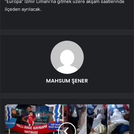
“Europa” İzmir Limanı’na gitmek üzere akşam saatlerinde
ilçeden ayrılacak.
MAHSUM ŞENER