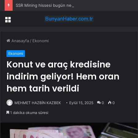
SSR Mining hissesi bugün neden yükseliyor?
Menü
Anasayfa
/
Ekonomi
Ekonomi
Konut ve araç kredisine
indirim geliyor! Hem oran
hem tarih verildi
MEHMET HAZBİN KAZBEK
Eylül 15, 2025
0
0
1 dakika okuma süresi