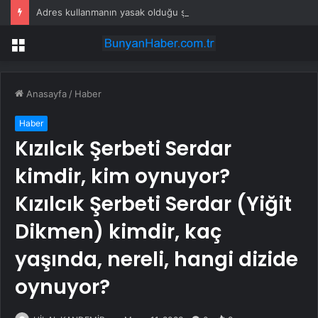
Adres kullanmanın yasak olduğu şehir: Ambulans yolu bulamıyor, kargo gitmiyor
Menü
Anasayfa
/
Haber
Haber
Kızılcık Şerbeti Serdar
kimdir, kim oynuyor?
Kızılcık Şerbeti Serdar (Yiğit
Dikmen) kimdir, kaç
yaşında, nereli, hangi dizide
oynuyor?