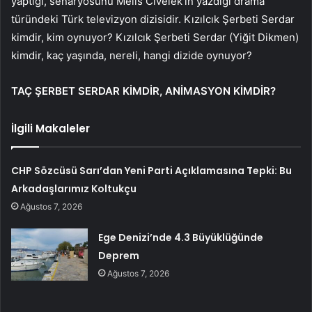
yaptığı, senaryosunu Melis Civelek’in yazdığı drama
türündeki Türk televizyon dizisidir. Kızılcık Şerbeti Serdar
kimdir, kim oynuyor? Kızılcık Şerbeti Serdar (Yiğit Dikmen)
kimdir, kaç yaşında, nereli, hangi dizide oynuyor?
TAÇ ŞERBET SERDAR KİMDİR, ANİMASYON KİMDİR?
İlgili Makaleler
CHP Sözcüsü Sarı’dan Yeni Parti Açıklamasına Tepki: Bu
Arkadaşlarımız Koltukçu
Ağustos 7, 2026
Ege Denizi’nde 4.3 Büyüklüğünde
Deprem
Ağustos 7, 2026