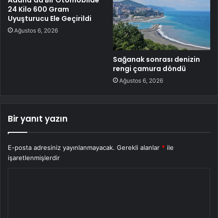
24 Kilo 600 Gram
Uyuşturucu Ele Geçirildi
Ağustos 6, 2026
Sağanak sonrası denizin
rengi çamura döndü
Ağustos 6, 2026
Bir yanıt yazın
E-posta adresiniz yayınlanmayacak.
Gerekli alanlar
*
ile
işaretlenmişlerdir
Y
o
r