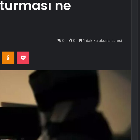
turması ne
0
0
1 dakika okuma süresi
VKontakte
Odnoklassniki
Pocket