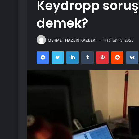
Keydropp soruş
demek?
MEHMET HAZBİN KAZBEK
Haziran 13, 2025
Facebook
Twitter
LinkedIn
Tumblr
Pinterest
Reddit