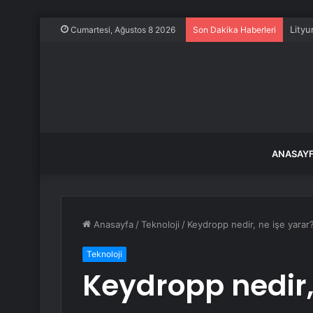
Lityu
Cumartesi, Ağustos 8 2026
Son Dakika Haberleri
ANASAY
Anasayfa
/
Teknoloji
/
Keydropp nedir, ne işe yara
Teknoloji
Keydropp nedir,