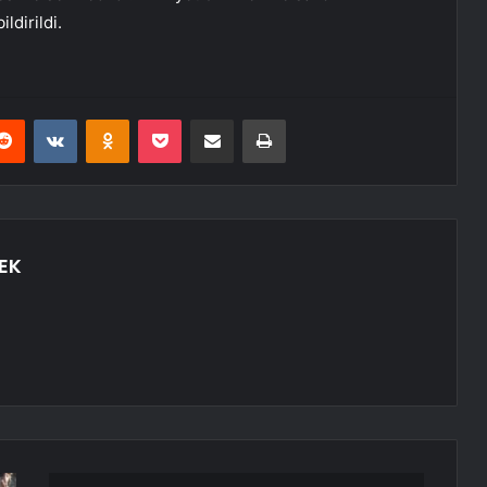
ldirildi.
erest
Reddit
VKontakte
Odnoklassniki
Pocket
E-Posta ile paylaş
Yazdır
EK