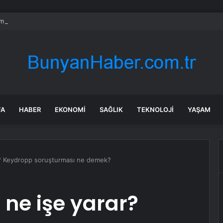
m yerine demir, kobalt yerine hava: 100 saatlik batarya geliyor
FA
HABER
EKONOMI
SAĞLIK
TEKNOLOJI
YAŞAM
r? Keydropp soruşturması ne demek?
 ne işe yarar?