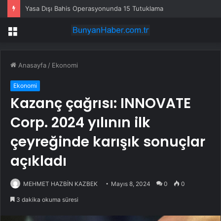
Yasa Dışı Bahis Operasyonunda 15 Tutuklama
Menü
Anasayfa
/
Ekonomi
Ekonomi
Kazanç çağrısı: INNOVATE
Corp. 2024 yılının ilk
çeyreğinde karışık sonuçlar
açıkladı
MEHMET HAZBİN KAZBEK
Mayıs 8, 2024
0
0
3 dakika okuma süresi