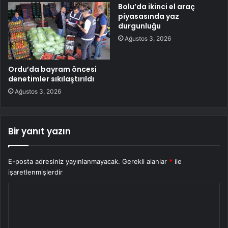
Bolu’da ikinci el araç
piyasasında yaz
durgunluğu
Ağustos 3, 2026
Ordu’da bayram öncesi
denetimler sıkılaştırıldı
Ağustos 3, 2026
Bir yanıt yazın
E-posta adresiniz yayınlanmayacak.
Gerekli alanlar
*
ile
işaretlenmişlerdir
Y
o
r