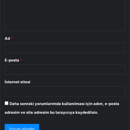
u
m
*
Ad
*
E-posta
*
İnternet sitesi
Daha sonraki yorumlarımda kullanılması için adım, e-posta
adresim ve site adresim bu tarayıcıya kaydedilsin.