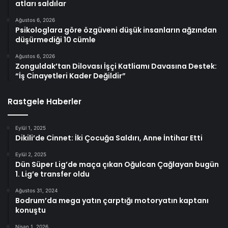
atları saldılar
Ağustos 6, 2026
Psikologlara göre özgüveni düşük insanların ağzından
düşürmediği 10 cümle
Ağustos 6, 2026
Zonguldak’tan Dilovası İşçi Katliamı Davasına Destek:
“İş Cinayetleri Kader Değildir”
Rastgele Haberler
Eylül 1, 2025
Dikili’de Cinnet: İki Çocuğa Saldırı, Anne İntihar Etti
Eylül 2, 2025
Dün Süper Lig’de maça çıkan Oğulcan Çağlayan bugün
1. Lig’e transfer oldu
Ağustos 31, 2024
Bodrum’da mega yatın çarptığı motoryatın kaptanı
konuştu
Nisan 1, 2026