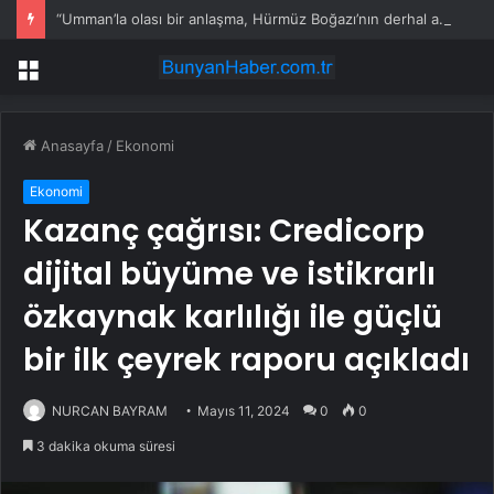
“Umman’la olası bir anlaşma, Hürmüz Boğazı’nın derhal açılması anlamına gelmiyor”
Menü
Anasayfa
/
Ekonomi
Ekonomi
Kazanç çağrısı: Credicorp
dijital büyüme ve istikrarlı
özkaynak karlılığı ile güçlü
bir ilk çeyrek raporu açıkladı
NURCAN BAYRAM
Mayıs 11, 2024
0
0
3 dakika okuma süresi