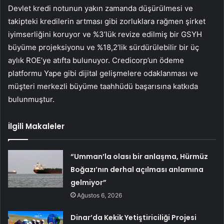
Devlet kredi notunun yakın zamanda düşürülmesi ve
takipteki kredilerin artması gibi zorluklara rağmen şirket
iyimserliğini koruyor ve %3’lük revize edilmiş bir GSYH
büyüme projeksiyonu ve %18,2’lik sürdürülebilir bir üç
aylık ROE’ye atıfta bulunuyor. Credicorp’un ödeme
platformu Yape gibi dijital gelişmelere odaklanması ve
müşteri merkezli büyüme taahhüdü başarısına katkıda
bulunmuştur.
İlgili Makaleler
“Umman’la olası bir anlaşma, Hürmüz
Boğazı’nın derhal açılması anlamına
gelmiyor”
Ağustos 6, 2026
Dinar’da Kekik Yetiştiriciliği Projesi