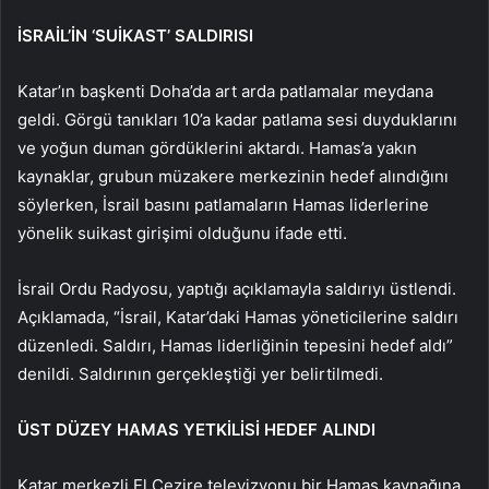
İSRAİL’İN ‘SUİKAST’ SALDIRISI
Katar’ın başkenti Doha’da art arda patlamalar meydana
geldi. Görgü tanıkları 10’a kadar patlama sesi duyduklarını
ve yoğun duman gördüklerini aktardı. Hamas’a yakın
kaynaklar, grubun müzakere merkezinin hedef alındığını
söylerken, İsrail basını patlamaların Hamas liderlerine
yönelik suikast girişimi olduğunu ifade etti.
İsrail Ordu Radyosu, yaptığı açıklamayla saldırıyı üstlendi.
Açıklamada, “İsrail, Katar’daki Hamas yöneticilerine saldırı
düzenledi. Saldırı, Hamas liderliğinin tepesini hedef aldı”
denildi. Saldırının gerçekleştiği yer belirtilmedi.
ÜST DÜZEY HAMAS YETKİLİSİ HEDEF ALINDI
Katar merkezli El Cezire televizyonu bir Hamas kaynağına