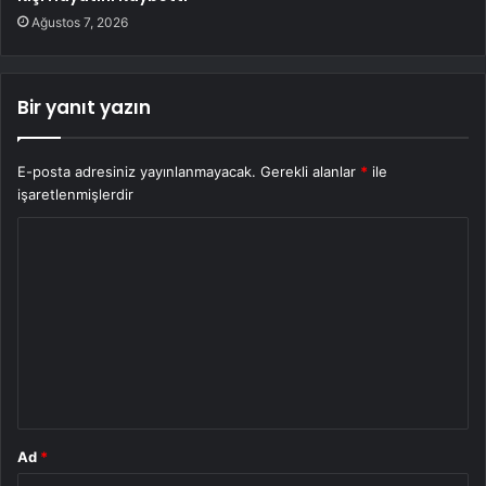
Ağustos 7, 2026
Bir yanıt yazın
E-posta adresiniz yayınlanmayacak.
Gerekli alanlar
*
ile
işaretlenmişlerdir
Y
o
r
u
m
*
Ad
*