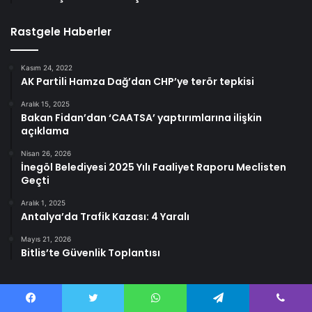
Rastgele Haberler
Kasım 24, 2022
AK Partili Hamza Dağ’dan CHP’ye terör tepkisi
Aralık 15, 2025
Bakan Fidan’dan ‘CAATSA’ yaptırımlarına ilişkin
açıklama
Nisan 26, 2026
İnegöl Belediyesi 2025 Yılı Faaliyet Raporu Meclisten
Geçti
Aralık 1, 2025
Antalya’da Trafik Kazası: 4 Yaralı
Mayıs 21, 2026
Bitlis’te Güvenlik Toplantısı
Facebook
Twitter
WhatsApp
Telegram
Viber