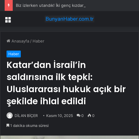
Biz izlerken utandık! İki genç kızdan, beğendikleri erkeğe ahlaksız teklif
Menü
Anasayfa
/
Haber
Haber
Katar’dan İsrail’in
saldırısına ilk tepki:
Uluslararası hukuk açık bir
şekilde ihlal edildi
DİLAN BİÇER
Kasım 10, 2025
0
0
1 dakika okuma süresi