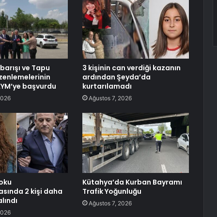
 barışı ve Tapu
3 kişinin can verdiği kazanın
enlemelerinin
ardından Şeyda’da
 AYM’ye başvurdu
kurtarılamadı
2026
Ağustos 7, 2026
oku
Kütahya’da Kurban Bayramı
sında 2 kişi daha
Trafik Yoğunluğu
lındı
Ağustos 7, 2026
2026