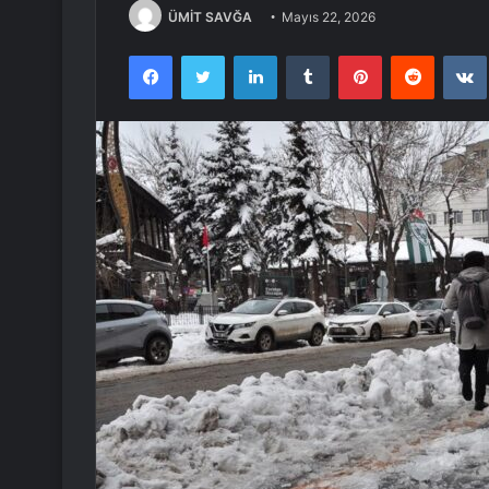
ÜMİT SAVĞA
Mayıs 22, 2026
Facebook
Twitter
LinkedIn
Tumblr
Pinterest
Reddit