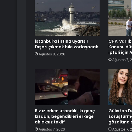
İstanbul’a fırtına uyarısı!
CHP, varlık
Dışarı çıkmak bile zorlaşacak
Kanunu düz
iptali için
Ağustos 8, 2026
Ağustos 7, 
Biz izlerken utandık! İki genç
Gülistan D
kızdan, beğendikleri erkeğe
soruşturma
ahlaksız teklif
gözaltına a
Ağustos 7, 2026
Ağustos 7, 