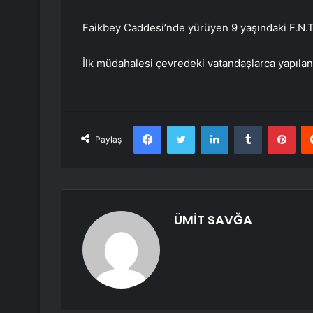
Faikbey Caddesi’nde yürüyen 9 yaşındaki F.N.T’n
İlk müdahalesi çevredeki vatandaşlarca yapılan
Facebook
Twitter
LinkedIn
Tumblr
Pint
Paylaş
ÜMİT SAVĞA