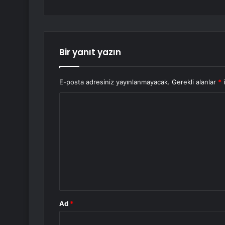
Bir yanıt yazın
E-posta adresiniz yayınlanmayacak.
Gerekli alanlar
*
i
Y
o
r
u
m
*
Ad
*