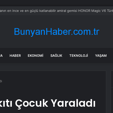
bul’da market ve bakkallarda yeni uygulama devreye girdi
FA
HABER
EKONOMI
SAĞLIK
TEKNOLOJI
YAŞAM
dı
kıtı Çocuk Yaraladı