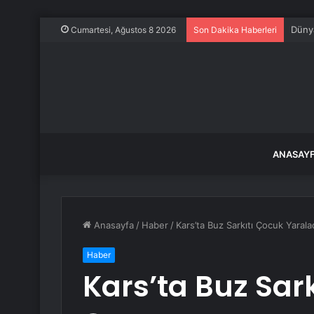
İstan
Cumartesi, Ağustos 8 2026
Son Dakika Haberleri
ANASAY
Anasayfa
/
Haber
/
Kars’ta Buz Sarkıtı Çocuk Yarala
Haber
Kars’ta Buz Sar