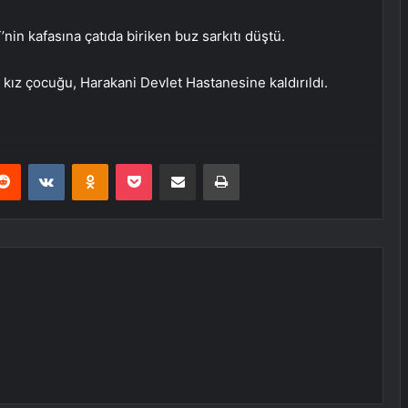
in kafasına çatıda biriken buz sarkıtı düştü.
 kız çocuğu, Harakani Devlet Hastanesine kaldırıldı.
erest
Reddit
VKontakte
Odnoklassniki
Pocket
E-Posta ile paylaş
Yazdır