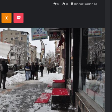
0
0
Bir dakikadan az
VKontakte
Odnoklassniki
Pocket