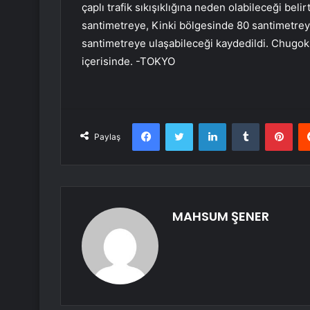
çaplı trafik sıkışıklığına neden olabileceği belir
santimetreye, Kinki bölgesinde 80 santimetrey
santimetreye ulaşabileceği kaydedildi. Chugok
içerisinde. -TOKYO
Facebook
Twitter
LinkedIn
Tumblr
Pint
Paylaş
MAHSUM ŞENER