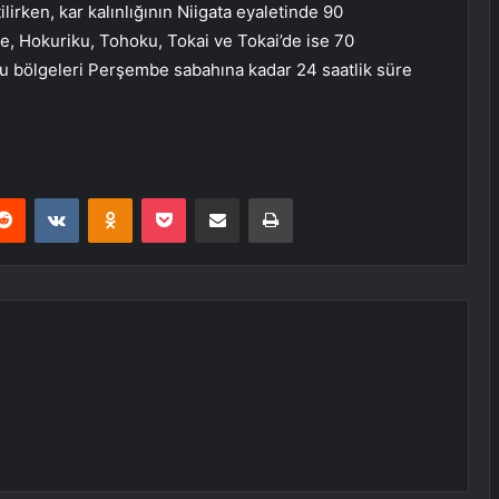
tilirken, kar kalınlığının Niigata eyaletinde 90
e, Hokuriku, Tohoku, Tokai ve Tokai’de ise 70
u bölgeleri Perşembe sabahına kadar 24 saatlik süre
erest
Reddit
VKontakte
Odnoklassniki
Pocket
E-Posta ile paylaş
Yazdır