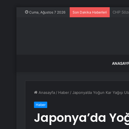
Adres ku
Cuma, Ağustos 7 2026
Son Dakika Haberleri
ANASAY
Anasayfa
/
Haber
/
Japonya’da Yoğun Kar Yağışı Ula
Haber
Japonya’da Yoğ