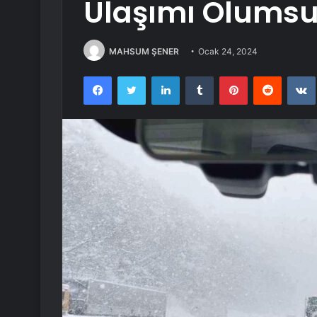
Ulaşımı Olumsuz
MAHSUM ŞENER
Ocak 24, 2024
Facebook
Twitter
LinkedIn
Tumblr
Pinterest
Reddit