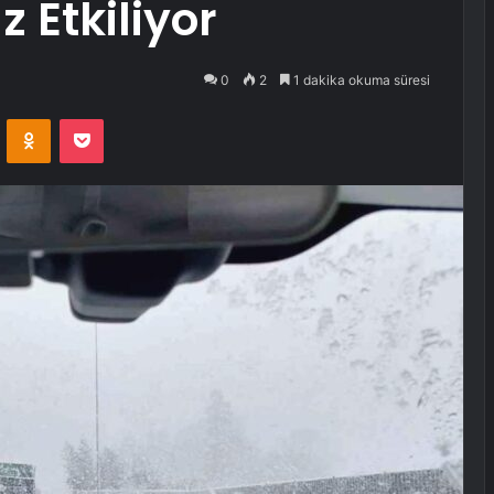
 Etkiliyor
0
2
1 dakika okuma süresi
VKontakte
Odnoklassniki
Pocket