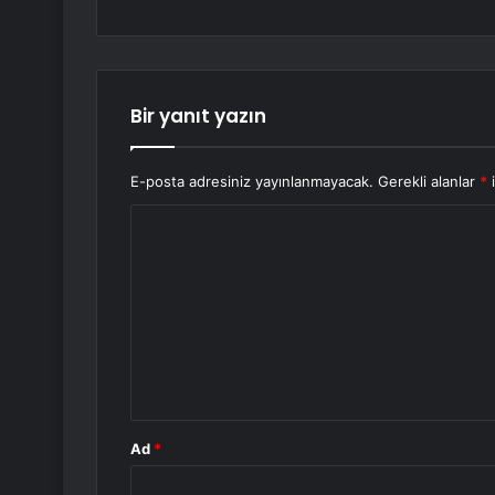
Bir yanıt yazın
E-posta adresiniz yayınlanmayacak.
Gerekli alanlar
*
i
Y
o
r
u
m
*
Ad
*