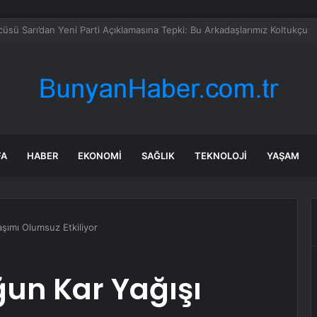
llanmanın yasak olduğu şehir: Ambulans yolu bulamıyor, kargo gitmiyor
FA
HABER
EKONOMI
SAĞLIK
TEKNOLOJI
YAŞAM
şımı Olumsuz Etkiliyor
un Kar Yağışı