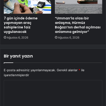
7 gün içinde ödeme
“Umman’la olası bir
yapmayan araç
anlaşma, Hürmüz
sahiplerine faiz
Boğazı’nın derhal açılması
uygulanacak
anlamına gelmiyor”
Ağustos 6, 2026
Ağustos 6, 2026
Bir yanıt yazın
E-posta adresiniz yayınlanmayacak.
Gerekli alanlar
*
ile
işaretlenmişlerdir
Y
o
r
u