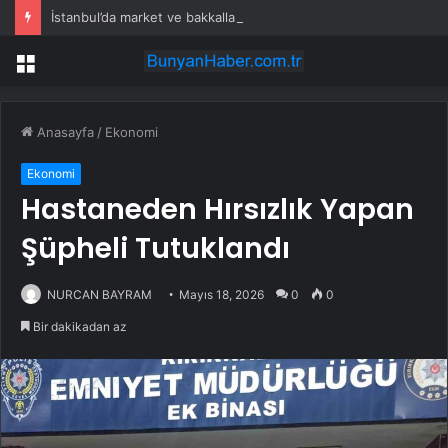
İstanbul’da market ve bakkallarda yeni uygulama devreye girdi
Menü
Anasayfa
/
Ekonomi
Ekonomi
Hastaneden Hırsızlık Yapan
Şüpheli Tutuklandı
NURCAN BAYRAM
Mayıs 18, 2026
0
0
Bir dakikadan az