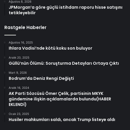
Ağustos 8, 2026
JPMorgan’a göre güçlü istihdam raporu hisse satışını
tetikleyebilir
Rastgele Haberler
Ağustos 16, 2025
Ihlara Vadisi’nde kötü koku son buluyor
Aralık 20, 2025
Güllü’nün Ölümü: Soruşturma Detayları Ortaya Çıktı
Mart 9, 2026
Bodrum’da Deniz Rengi Değişti
Aralık 16, 2024
AK Parti Sözcüsü Ömer Çelik, partisinin MKYK
gündemine ilişkin açıklamalarda bulundu(HABER
EKLENDİ)
Ocak 23, 2025
Husiler mahkumları saldı, ancak Trump listeye aldı