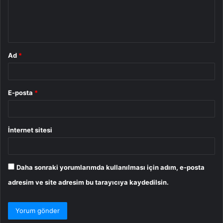
m
*
Ad
*
E-posta
*
İnternet sitesi
Daha sonraki yorumlarımda kullanılması için adım, e-posta
adresim ve site adresim bu tarayıcıya kaydedilsin.