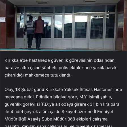
Kırıkkale’de hastanede güvenlik görevlisinin odasından
para ve altın çalan şüpheli, polis ekiplerince yakalanarak
çıkarıldığı mahkemece tutuklandı.
Olay, 13 Şubat günü Kırıkkale Yüksek İhtisas Hastanesi’nde
meydana geldi. Edinilen bilgiye göre, M.Y. isimli şahıs,
güvenlik görevlisi T.D.’ye ait odaya girerek 31 bin lira para
ile 4 adet çeyrek altını çaldı. Şikayet üzerine İl Emniyet
Müdürlüğü Asayiş Şube Müdürlüğü ekipleri çalışma
başlattı. Yapılan saha çalışmaları ve güvenlik kamerası