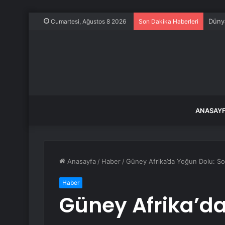
İstan
Cumartesi, Ağustos 8 2026
Son Dakika Haberleri
ANASAY
Anasayfa
/
Haber
/
Güney Afrika’da Yoğun Dolu: S
Haber
Güney Afrika’da