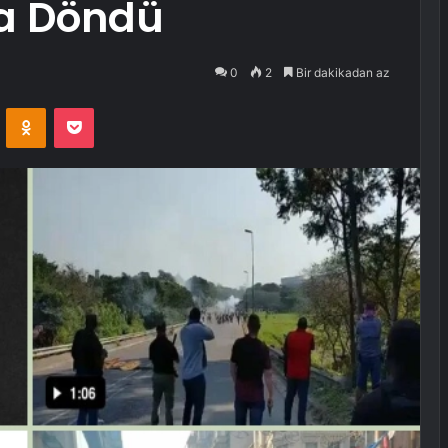
a Döndü
0
2
Bir dakikadan az
VKontakte
Odnoklassniki
Pocket