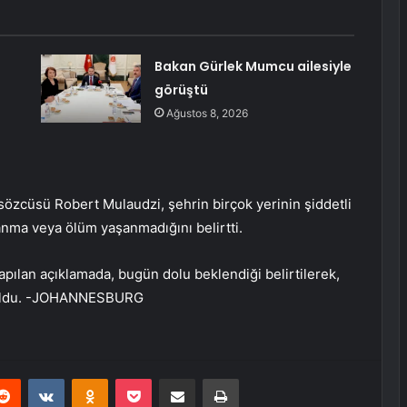
Bakan Gürlek Mumcu ailesiyle
görüştü
Ağustos 8, 2026
zcüsü Robert Mulaudzi, şehrin birçok yerinin şiddetli
lanma veya ölüm yaşanmadığını belirtti.
apılan açıklamada, bugün dolu beklendiği belirtilerek,
unuldu. -JOHANNESBURG
erest
Reddit
VKontakte
Odnoklassniki
Pocket
E-Posta ile paylaş
Yazdır