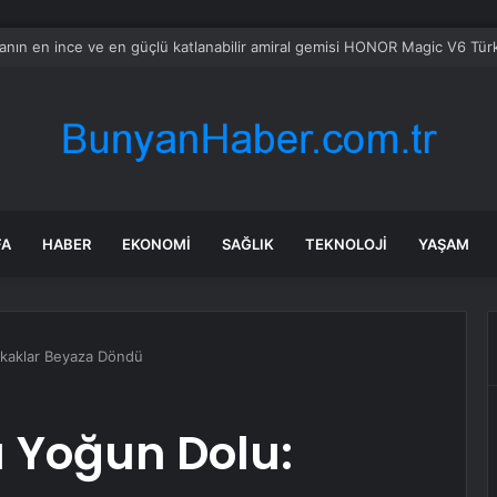
bul’da market ve bakkallarda yeni uygulama devreye girdi
FA
HABER
EKONOMI
SAĞLIK
TEKNOLOJI
YAŞAM
okaklar Beyaza Döndü
 Yoğun Dolu: