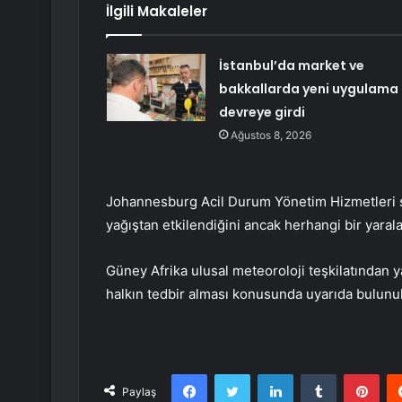
İlgili Makaleler
İstanbul’da market ve
bakkallarda yeni uygulama
devreye girdi
Ağustos 8, 2026
Johannesburg Acil Durum Yönetim Hizmetleri sö
yağıştan etkilendiğini ancak herhangi bir yara
Güney Afrika ulusal meteoroloji teşkilatından y
halkın tedbir alması konusunda uyarıda bul
Facebook
Twitter
LinkedIn
Tumblr
Pint
Paylaş