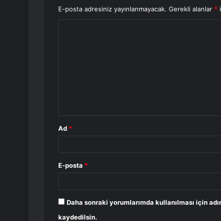
E-posta adresiniz yayınlanmayacak.
Gerekli alanlar
*
i
Y
o
r
u
m
*
Ad
*
E-posta
*
Daha sonraki yorumlarımda kullanılması için adı
kaydedilsin.