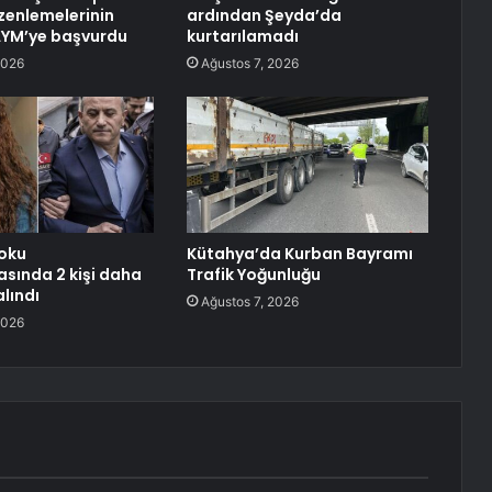
enlemelerinin
ardından Şeyda’da
 AYM’ye başvurdu
kurtarılamadı
2026
Ağustos 7, 2026
oku
Kütahya’da Kurban Bayramı
sında 2 kişi daha
Trafik Yoğunluğu
lındı
Ağustos 7, 2026
2026