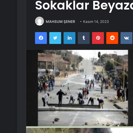
Sokaklar Beyaz
MAHSUM ŞENER
Kasım 14, 2023
Facebook
Twitter
LinkedIn
Tumblr
Pinterest
Reddit