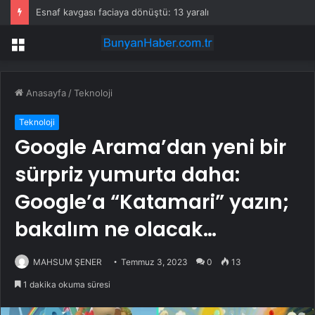
Esnaf kavgası faciaya dönüştü: 13 yaralı
Menü
Anasayfa
/
Teknoloji
Teknoloji
Google Arama’dan yeni bir
sürpriz yumurta daha:
Google’a “Katamari” yazın;
bakalım ne olacak…
MAHSUM ŞENER
Temmuz 3, 2023
0
13
1 dakika okuma süresi