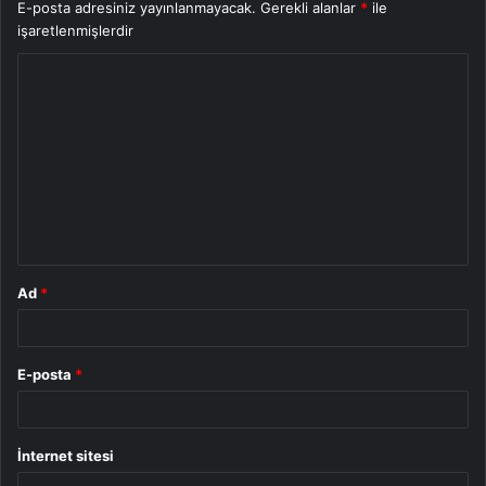
E-posta adresiniz yayınlanmayacak.
Gerekli alanlar
*
ile
işaretlenmişlerdir
Y
o
r
u
m
*
Ad
*
E-posta
*
İnternet sitesi