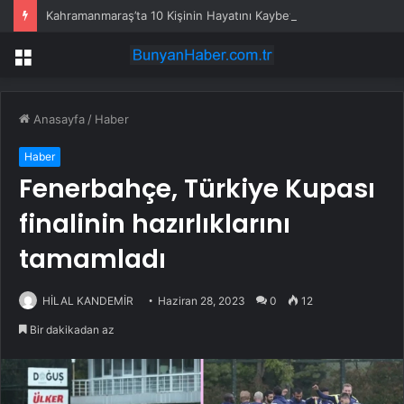
Kahramanmaraş’ta 10 Kişinin Hayatını Kaybettiği Okul Saldırısına Dava
Menü
Anasayfa
/
Haber
Haber
Fenerbahçe, Türkiye Kupası
finalinin hazırlıklarını
tamamladı
HİLAL KANDEMİR
Haziran 28, 2023
0
12
Bir dakikadan az