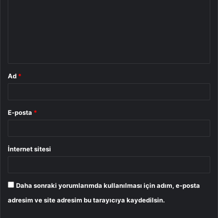
r
u
m
*
Ad
*
E-posta
*
İnternet sitesi
Daha sonraki yorumlarımda kullanılması için adım, e-posta
adresim ve site adresim bu tarayıcıya kaydedilsin.