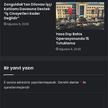
Zonguldak’tan Dilovası İşçi
Katliamı Davasına Destek:
“İş Cinayetleri Kader
Değildir”
Ağustos 6, 2026
Yasa Dışı Bahis
Operasyonunda 15
Tutuklama
Ağustos 6, 2026
Bir yanıt yazın
E-posta adresiniz yayınlanmayacak.
Gerekli alanlar
*
ile
işaretlenmişlerdir
Y
o