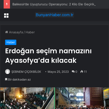
Balıkesir’de Uyuşturucu Operasyonu: 2 Kilo Ele Geçirildi
Menü
Anasayfa
/
Haber
Haber
Erdoğan seçim namazını
Ayasofya’da kılacak
ŞEBNEM ÇİÇEKBİLEK
Mayıs 25, 2023
0
11
Bir dakikadan az