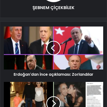
ŞEBNEM ÇİÇEKBİLEK
Erdoğan'dan İnce açıklaması: Zorlandılar