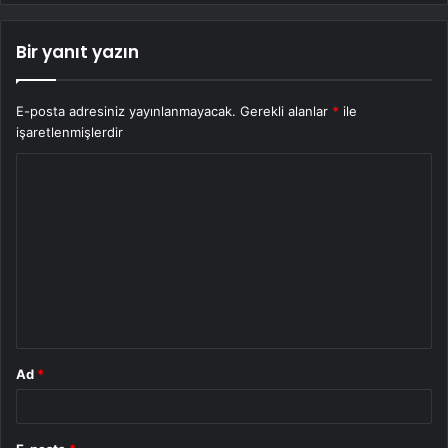
Bir yanıt yazın
E-posta adresiniz yayınlanmayacak.
Gerekli alanlar
*
ile
işaretlenmişlerdir
Y
o
r
u
m
*
Ad
*