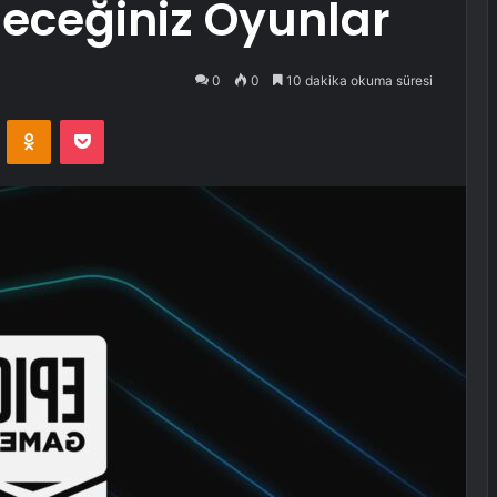
eceğiniz Oyunlar
0
0
10 dakika okuma süresi
VKontakte
Odnoklassniki
Pocket