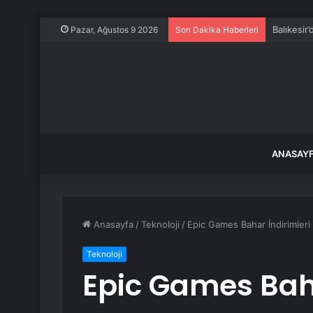
Balıkesir
Pazar, Ağustos 9 2026
Son Dakika Haberleri
ANASAY
Anasayfa
/
Teknoloji
/
Epic Games Bahar İndirimleri
Teknoloji
Epic Games Baha