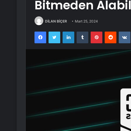
Bitmeden Alabil
DİLAN BİÇER
Mart 25, 2024
Facebook
Twitter
LinkedIn
Tumblr
Pinterest
Reddit