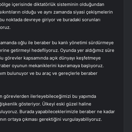
bölge içerisinde diktatörlük sisteminin olduğundan
ıkıntıların olduğu ve aynı zamanda siyasi çekişmelerin
de bu noktada devreye giriyor ve buradaki sorunları
oruz.
 zamanda oğlu ile beraber bu kanlı yönetimi sürdürmeye
rine getirmeyi hedefliyoruz. Oyunda yer aldığımız süre
 Bu görevler kapsamında açık dünyayı keşfetmeye
 beraber oyunun mekaniklerini kavramaya başlıyoruz.
nım bulunuyor ve bu araç ve gereçlerle beraber
n görevlerden ilerleyebileceğimizi bu yapımda
işkenlik gösteriyor. Ülkeyi eski güzel haline
luyoruz. Burada yapabileceklerimizle beraber ne kadar
n ortaya çıkması gerektiğini vurgulayabiliyoruz.