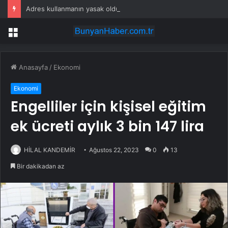
Adres kullanmanın yasak olduğu şehir: Ambulans yolu bulamıyor, kargo gitmiyor
Menü
Anasayfa
/
Ekonomi
Ekonomi
Engelliler için kişisel eğitim
ek ücreti aylık 3 bin 147 lira
HİLAL KANDEMİR
Ağustos 22, 2023
0
13
Bir dakikadan az