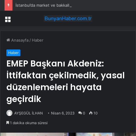
İstanbul’da market ve bakkallarda yeni uygulama devreye girdi
Menü
Anasayfa
/
Haber
Haber
EMEP Başkanı Akdeniz:
İttifaktan çekilmedik, yasal
düzenlemeleri hayata
geçirdik
AYŞEGÜL İLHAN
Nisan 6, 2023
0
10
1 dakika okuma süresi