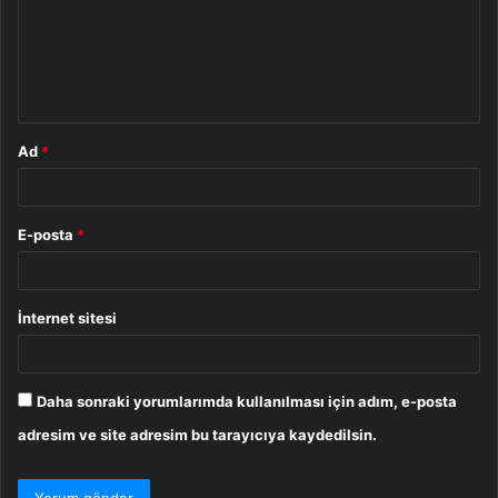
u
m
*
Ad
*
E-posta
*
İnternet sitesi
Daha sonraki yorumlarımda kullanılması için adım, e-posta
adresim ve site adresim bu tarayıcıya kaydedilsin.