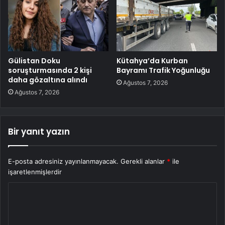
Gülistan Doku
Kütahya’da Kurban
soruşturmasında 2 kişi
Bayramı Trafik Yoğunluğu
daha gözaltına alındı
Ağustos 7, 2026
Ağustos 7, 2026
Bir yanıt yazın
E-posta adresiniz yayınlanmayacak.
Gerekli alanlar
*
ile
işaretlenmişlerdir
Y
o
r