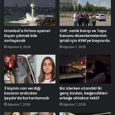
İstanbul’a fırtına uyarısı!
CHP, varlık barışı ve Tapu
Dışarı çıkmak bile
Kanunu düzenlemelerinin
zorlaşacak
iptali için AYM’ye başvurdu
Ağustos 8, 2026
Ağustos 7, 2026
3 kişinin can verdiği
Biz izlerken utandık! İki
kazanın ardından
genç kızdan, beğendikleri
Şeyda’da kurtarılamadı
erkeğe ahlaksız teklif
Ağustos 7, 2026
Ağustos 7, 2026