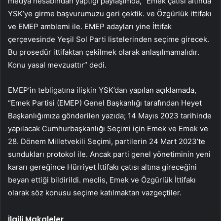
medya hesabından yaptığı paylaşımda, “Emek çatısı altında
YSK’ye girme başvurumuzu geri çektik. ve Özgürlük ittifakı
ve EMEP amblemi ile. EMEP adayları yine İttifak
çerçevesinde Yeşil Sol Parti listelerinden seçime girecek.
Bu prosedür ittifaktan çekilmek olarak anlaşılmamalıdır.
Konu yasal mevzuattır” dedi.
EMEP’in tebligatına ilişkin YSK’dan yapılan açıklamada,
“Emek Partisi (EMEP) Genel Başkanlığı tarafından Heyet
Başkanlığımıza gönderilen yazıda; 14 Mayıs 2023 tarihinde
yapılacak Cumhurbaşkanlığı Seçimi için Emek ve Emek ve
28. Dönem Milletvekili Seçimi, partilerin 24 Mart 2023’te
sundukları protokol ile. Ancak parti genel yönetiminin yeni
kararı gereğince Hürriyet İttifakı çatısı altına gireceğini
beyan ettiği bildirildi. meclis, Emek ve Özgürlük İttifakı
olarak söz konusu seçime katılmaktan vazgeçtiler.
İlgili Makaleler